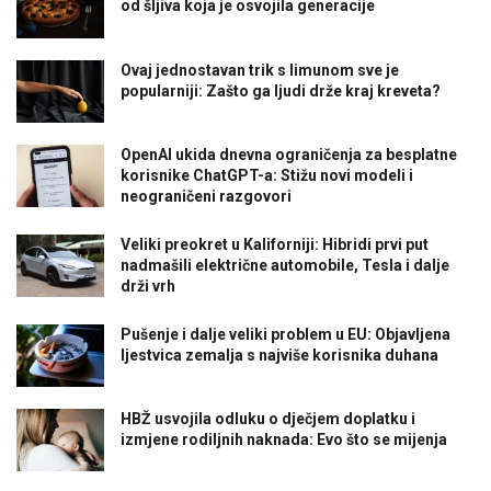
od šljiva koja je osvojila generacije
Ovaj jednostavan trik s limunom sve je
popularniji: Zašto ga ljudi drže kraj kreveta?
OpenAI ukida dnevna ograničenja za besplatne
korisnike ChatGPT-a: Stižu novi modeli i
neograničeni razgovori
Veliki preokret u Kaliforniji: Hibridi prvi put
nadmašili električne automobile, Tesla i dalje
drži vrh
Pušenje i dalje veliki problem u EU: Objavljena
ljestvica zemalja s najviše korisnika duhana
HBŽ usvojila odluku o dječjem doplatku i
izmjene rodiljnih naknada: Evo što se mijenja