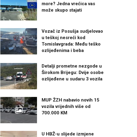
more? Jedna vrećica vas
može skupo stajati
Vozač iz Posušja sudjelovao
u teškoj nesreći kod
Tomislavgrada: Među teško
ozlijeđenima i beba
Detalji prometne nezgode u
Širokom Brijegu: Dvije osobe
ozlijeđene u sudaru 3 vozila
MUP ŽZH nabavio novih 15
vozila vrijednih više od
700.000 KM
U HBŽ-u slijede izmjene