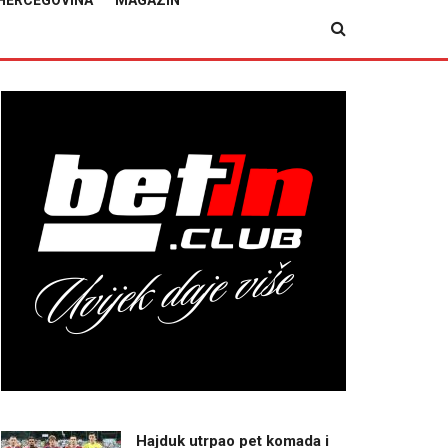
HERCEGOVINA
MAGAZIN
Hajduk utrpao pet komada i