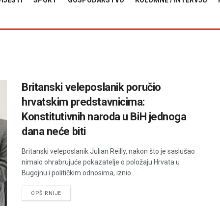
VIJESTI
SPORT
GOSPODARSTVO
KOLUMNE / INTERVJU
Britanski veleposlanik poručio
hrvatskim predstavnicima:
Konstitutivnih naroda u BiH jednoga
dana neće biti
Britanski veleposlanik Julian Reilly, nakon što je saslušao
nimalo ohrabrujuće pokazatelje o položaju Hrvata u
Bugojnu i političkim odnosima, iznio ...
DETAILS
OPŠIRNIJE