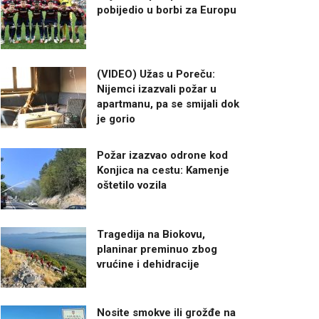
pobijedio u borbi za Europu
(VIDEO) Užas u Poreču:
Nijemci izazvali požar u
apartmanu, pa se smijali dok
je gorio
Požar izazvao odrone kod
Konjica na cestu: Kamenje
oštetilo vozila
Tragedija na Biokovu,
planinar preminuo zbog
vrućine i dehidracije
Nosite smokve ili grožđe na