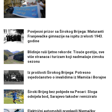
Povijesni prizor sa Širokog Brijega: Maturanti
Franjevačke gimnazije na ispitu zrelosti 1943.
godine
Blidinje ruši ljetne rekorde: Tisuće gostiju, sve
više stranaca i turizam koji nadmašuje zimsku
sezonu
Iz prošlosti Širokog Brijega: Potresno
svjedočanstvo o invalidima iz Mamića i Borajne
Široki Brijeg bez pobjede na Pecari: Sloga
odnijela bod, Sarajevo također remiziralo
Električni automobili preplavili Njemačku: