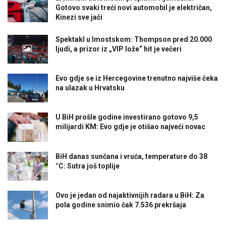
Gotovo svaki treći novi automobil je električan,
Kinezi sve jači
Spektakl u Imostskom: Thompson pred 20.000
ljudi, a prizor iz „VIP lože“ hit je večeri
Evo gdje se iz Hercegovine trenutno najviše čeka
na ulazak u Hrvatsku
U BiH prošle godine investirano gotovo 9,5
milijardi KM: Evo gdje je otišao najveći novac
BiH danas sunčana i vruća, temperature do 38
°C: Sutra još toplije
Ovo je jedan od najaktivnijih radara u BiH: Za
pola godine snimio čak 7.536 prekršaja