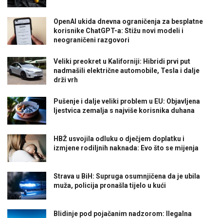
OpenAI ukida dnevna ograničenja za besplatne
korisnike ChatGPT-a: Stižu novi modeli i
neograničeni razgovori
Veliki preokret u Kaliforniji: Hibridi prvi put
nadmašili električne automobile, Tesla i dalje
drži vrh
Pušenje i dalje veliki problem u EU: Objavljena
ljestvica zemalja s najviše korisnika duhana
HBŽ usvojila odluku o dječjem doplatku i
izmjene rodiljnih naknada: Evo što se mijenja
Strava u BiH: Supruga osumnjičena da je ubila
muža, policija pronašla tijelo u kući
Blidinje pod pojačanim nadzorom: Ilegalna