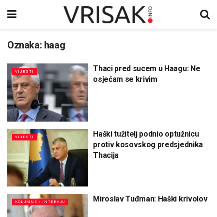
Oznaka:
haag
Thaci pred sucem u Haagu: Ne
VIJESTI
osjećam se krivim
Haški tužitelj podnio optužnicu
VIJESTI
protiv kosovskog predsjednika
Thacija
Miroslav Tuđman: Haški krivolov
KOLUMNE / INTERVJU