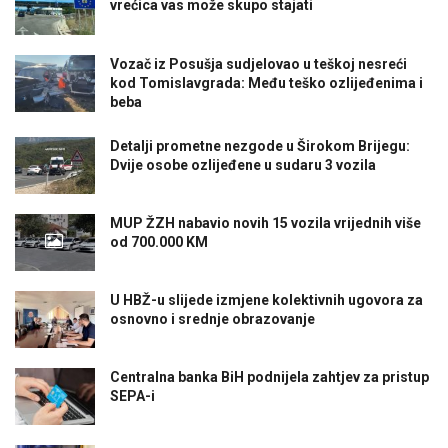
vrećica vas može skupo stajati
Vozač iz Posušja sudjelovao u teškoj nesreći
kod Tomislavgrada: Među teško ozlijeđenima i
beba
Detalji prometne nezgode u Širokom Brijegu:
Dvije osobe ozlijeđene u sudaru 3 vozila
MUP ŽZH nabavio novih 15 vozila vrijednih više
od 700.000 KM
U HBŽ-u slijede izmjene kolektivnih ugovora za
osnovno i srednje obrazovanje
Centralna banka BiH podnijela zahtjev za pristup
SEPA-i