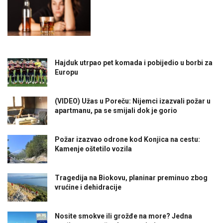
Hajduk utrpao pet komada i pobijedio u borbi za
Europu
(VIDEO) Užas u Poreču: Nijemci izazvali požar u
apartmanu, pa se smijali dok je gorio
Požar izazvao odrone kod Konjica na cestu:
Kamenje oštetilo vozila
Tragedija na Biokovu, planinar preminuo zbog
vrućine i dehidracije
Nosite smokve ili grožđe na more? Jedna