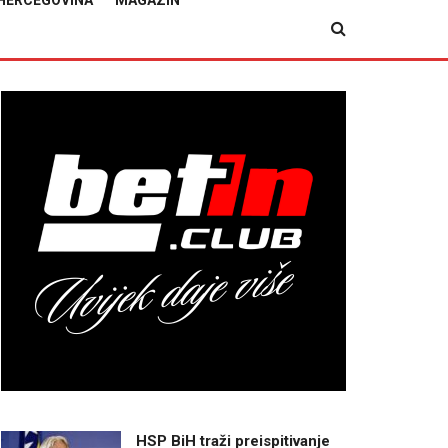
HERCEGOVINA
MAGAZIN
HSP BiH traži preispitivanje