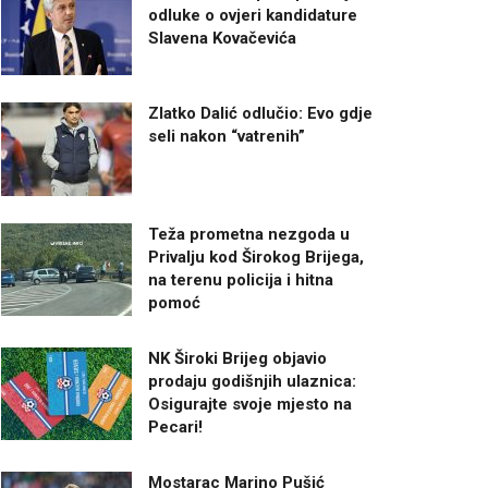
odluke o ovjeri kandidature
Slavena Kovačevića
Zlatko Dalić odlučio: Evo gdje
seli nakon “vatrenih”
Teža prometna nezgoda u
Privalju kod Širokog Brijega,
na terenu policija i hitna
pomoć
NK Široki Brijeg objavio
prodaju godišnjih ulaznica:
Osigurajte svoje mjesto na
Pecari!
Mostarac Marino Pušić