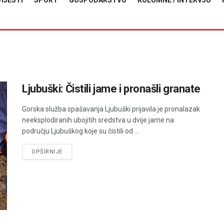
VIJESTI
SPORT
GOSPODARSTVO
KOLUMNE / INTERVJU
Ljubuški: Čistili jame i pronašli granate
Gorska služba spašavanja Ljubuški prijavila je pronalazak
neeksplodiranih ubojitih sredstva u dvije jame na
području Ljubuškog koje su čistili od ...
DETAILS
OPŠIRNIJE