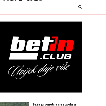
HERCEGOVINA
MAGAZIN
Teža prometna nezgoda u