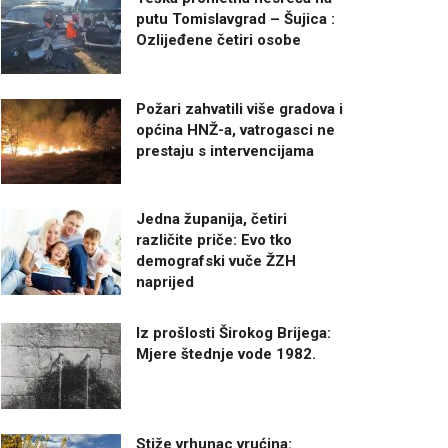
putu Tomislavgrad – Šujica :
Ozlijeđene četiri osobe
Požari zahvatili više gradova i
općina HNŽ-a, vatrogasci ne
prestaju s intervencijama
Jedna županija, četiri
različite priče: Evo tko
demografski vuče ŽZH
naprijed
Iz prošlosti Širokog Brijega:
Mjere štednje vode 1982.
Stiže vrhunac vrućina: