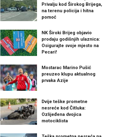
Privalju kod Širokog Brijega,
na terenu policija i hitna
pomoć
NK Široki Brijeg objavio
prodaju godišnjih ulaznica:
Osigurajte svoje mjesto na
Pecari!
Mostarac Marino Pušić
preuzeo klupu aktualnog
prvaka Azije
Dvije teške prometne
nesreće kod Čitluka:
Ozlijeđena dvojica
motociklista
Teška prometna nesreća na