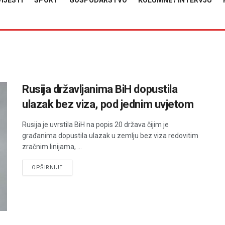
VIJESTI
SPORT
GOSPODARSTVO
KOLUMNE / INTERVJU
Rusija državljanima BiH dopustila
ulazak bez viza, pod jednim uvjetom
Rusija je uvrstila BiH na popis 20 država čijim je
građanima dopustila ulazak u zemlju bez viza redovitim
zračnim linijama, ...
DETAILS
OPŠIRNIJE