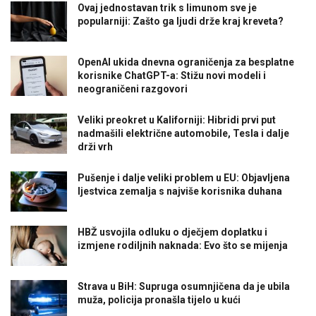
Ovaj jednostavan trik s limunom sve je
popularniji: Zašto ga ljudi drže kraj kreveta?
OpenAI ukida dnevna ograničenja za besplatne
korisnike ChatGPT-a: Stižu novi modeli i
neograničeni razgovori
Veliki preokret u Kaliforniji: Hibridi prvi put
nadmašili električne automobile, Tesla i dalje
drži vrh
Pušenje i dalje veliki problem u EU: Objavljena
ljestvica zemalja s najviše korisnika duhana
HBŽ usvojila odluku o dječjem doplatku i
izmjene rodiljnih naknada: Evo što se mijenja
Strava u BiH: Supruga osumnjičena da je ubila
muža, policija pronašla tijelo u kući