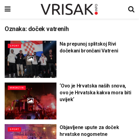
Oznaka:
doček vatrenih
Na prepunoj splitskoj Rivi
SPORT
dočekani brončani Vatreni
‘Ovo je Hrvatska naših snova,
MAGAZIN
ovo je Hrvatska kakva mora biti
uvijek‘
Objavljene upute za doček
SPORT
hrvatske nogometne