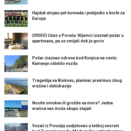
Hajduk utrpao pet komada i pobijedio u borbi za
Europu
(VIDEO) Užas u Poreču: Nijemci izazvali požar u
apartmanu, pa se smijali dok je gorio
Požar izazvao odrone kod Konjica na cestu:
Kamenje oštetilo vozila
Tragedija na Biokovu, planinar preminuo zbog
vrućine i dehidracije
Nosite smokve ili grožđe na more? Jedna
vrećica vas može skupo stajati
Vozač iz Posušja sudjelovao u teškoj nesreći