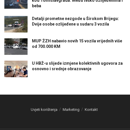
kod Tomislavgrada: Među teško ozlijeđenima i
beba
Detalji prometne nezgode u Širokom Brijegu:
Dvije osobe ozlijeđene u sudaru 3 vozila
MUP ŽZH nabavio novih 15 vozila vrijednih više
od 700.000 KM
U HBŽ-u slijede izmjene kolektivnih ugovora za
osnovno i srednje obrazovanje
Uvjeti korištenja
Marketing
Kontakt