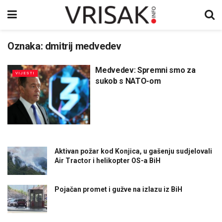
Oznaka:
dmitrij medvedev
Medvedev: Spremni smo za
VIJESTI
sukob s NATO-om
Aktivan požar kod Konjica, u gašenju sudjelovali
Air Tractor i helikopter OS-a BiH
Pojačan promet i gužve na izlazu iz BiH