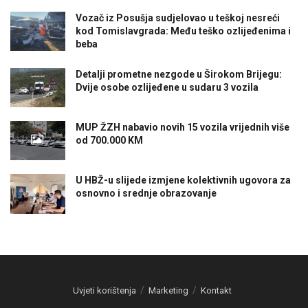
Vozač iz Posušja sudjelovao u teškoj nesreći
kod Tomislavgrada: Među teško ozlijeđenima i
beba
Detalji prometne nezgode u Širokom Brijegu:
Dvije osobe ozlijeđene u sudaru 3 vozila
MUP ŽZH nabavio novih 15 vozila vrijednih više
od 700.000 KM
U HBŽ-u slijede izmjene kolektivnih ugovora za
osnovno i srednje obrazovanje
Uvjeti korištenja
Marketing
Kontakt