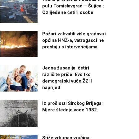
putu Tomislavgrad – Šujica :
Ozlijeđene četiri osobe
Požari zahvatili više gradova i
općina HNŽ-a, vatrogasci ne
prestaju s intervencijama
Jedna županija, četiri
različite priče: Evo tko
demografski vuče ŽZH
naprijed
Iz prošlosti Širokog Brijega:
Mjere štednje vode 1982.
Stiže vrhunac vrućina: