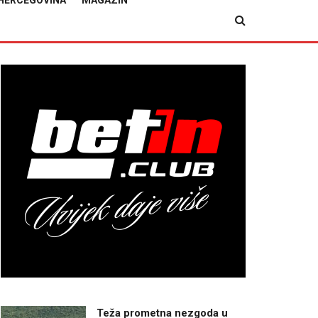
HERCEGOVINA
MAGAZIN
Teža prometna nezgoda u