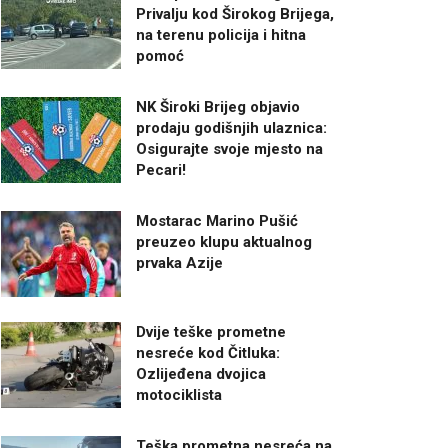
Privalju kod Širokog Brijega,
na terenu policija i hitna
pomoć
NK Široki Brijeg objavio
prodaju godišnjih ulaznica:
Osigurajte svoje mjesto na
Pecari!
Mostarac Marino Pušić
preuzeo klupu aktualnog
prvaka Azije
Dvije teške prometne
nesreće kod Čitluka:
Ozlijeđena dvojica
motociklista
Teška prometna nesreća na