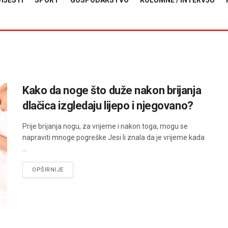
VIJESTI
SPORT
GOSPODARSTVO
KOLUMNE / INTERVJU
Kako da noge što duže nakon brijanja
dlačica izgledaju lijepo i njegovano?
Prije brijanja nogu, za vrijeme i nakon toga, mogu se
napraviti mnoge pogreške Jesi li znala da je vrijeme kada
...
DETAILS
OPŠIRNIJE