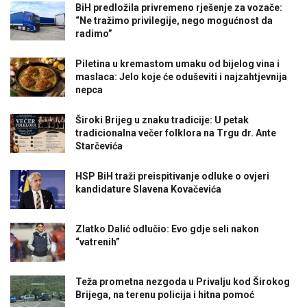
BiH predložila privremeno rješenje za vozače:
“Ne tražimo privilegije, nego mogućnost da
radimo”
Piletina u kremastom umaku od bijelog vina i
maslaca: Jelo koje će oduševiti i najzahtjevnija
nepca
Široki Brijeg u znaku tradicije: U petak
tradicionalna večer folklora na Trgu dr. Ante
Starčevića
HSP BiH traži preispitivanje odluke o ovjeri
kandidature Slavena Kovačevića
Zlatko Dalić odlučio: Evo gdje seli nakon
“vatrenih”
Teža prometna nezgoda u Privalju kod Širokog
Brijega, na terenu policija i hitna pomoć