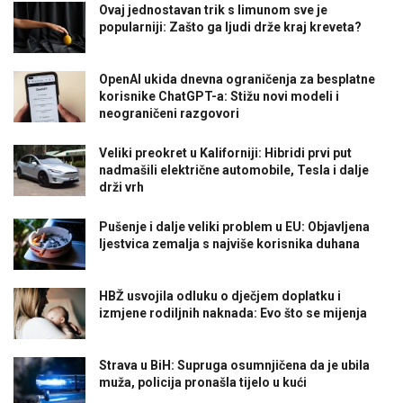
Ovaj jednostavan trik s limunom sve je
popularniji: Zašto ga ljudi drže kraj kreveta?
OpenAI ukida dnevna ograničenja za besplatne
korisnike ChatGPT-a: Stižu novi modeli i
neograničeni razgovori
Veliki preokret u Kaliforniji: Hibridi prvi put
nadmašili električne automobile, Tesla i dalje
drži vrh
Pušenje i dalje veliki problem u EU: Objavljena
ljestvica zemalja s najviše korisnika duhana
HBŽ usvojila odluku o dječjem doplatku i
izmjene rodiljnih naknada: Evo što se mijenja
Strava u BiH: Supruga osumnjičena da je ubila
muža, policija pronašla tijelo u kući