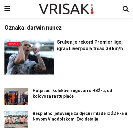
Oznaka:
darwin nunez
Srušen je rekord Premier lige,
SPORT
igrač Liverpoola trčao 38 km/h
Potpisani kolektivni ugovori u HBŽ-u, od
kolovoza rastu plaće
Besplatno ljetovanje za djecu i mlade iz ŽZH-a u
Novom Vinodolskom: Evo detalja