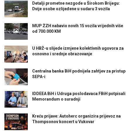
Detalji prometne nezgode u Širokom Brijegu:
Dvije osobe ozlijeđene u sudaru 3 vozila
MUP ŽZH nabavio novih 15 vozila vrijednih više
od 700.000 KM
U HBŽ-u slijede izmjene kolektivnih ugovora za
osnovno i srednje obrazovanje
Centralna banka BiH podnijela zahtjev za pristup
SEPA-i
IDDEEA BiH i Udruga poslodavaca FBiH potpisali
Memorandum o suradnji
Kreću prijave: Autoherc organizira prijevoz na
Thompsonov koncert u Vukovar