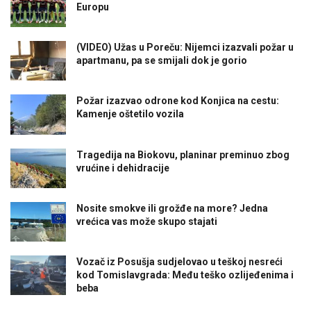
Europu
(VIDEO) Užas u Poreču: Nijemci izazvali požar u
apartmanu, pa se smijali dok je gorio
Požar izazvao odrone kod Konjica na cestu:
Kamenje oštetilo vozila
Tragedija na Biokovu, planinar preminuo zbog
vrućine i dehidracije
Nosite smokve ili grožđe na more? Jedna
vrećica vas može skupo stajati
Vozač iz Posušja sudjelovao u teškoj nesreći
kod Tomislavgrada: Među teško ozlijeđenima i
beba