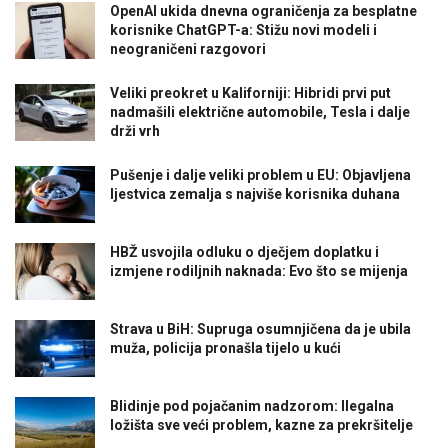
OpenAI ukida dnevna ograničenja za besplatne
korisnike ChatGPT-a: Stižu novi modeli i
neograničeni razgovori
Veliki preokret u Kaliforniji: Hibridi prvi put
nadmašili električne automobile, Tesla i dalje
drži vrh
Pušenje i dalje veliki problem u EU: Objavljena
ljestvica zemalja s najviše korisnika duhana
HBŽ usvojila odluku o dječjem doplatku i
izmjene rodiljnih naknada: Evo što se mijenja
Strava u BiH: Supruga osumnjičena da je ubila
muža, policija pronašla tijelo u kući
Blidinje pod pojačanim nadzorom: Ilegalna
ložišta sve veći problem, kazne za prekršitelje