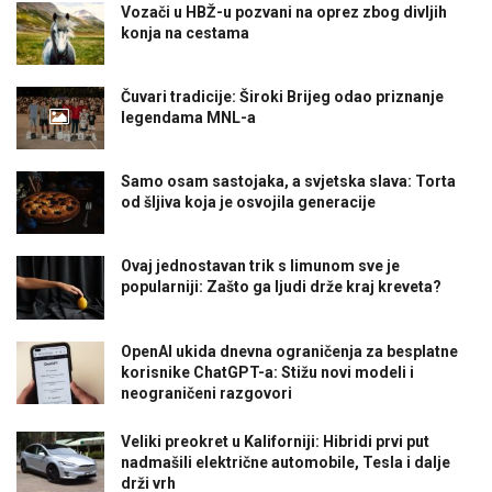
Vozači u HBŽ-u pozvani na oprez zbog divljih
konja na cestama
Čuvari tradicije: Široki Brijeg odao priznanje
legendama MNL-a
Samo osam sastojaka, a svjetska slava: Torta
od šljiva koja je osvojila generacije
Ovaj jednostavan trik s limunom sve je
popularniji: Zašto ga ljudi drže kraj kreveta?
OpenAI ukida dnevna ograničenja za besplatne
korisnike ChatGPT-a: Stižu novi modeli i
neograničeni razgovori
Veliki preokret u Kaliforniji: Hibridi prvi put
nadmašili električne automobile, Tesla i dalje
drži vrh