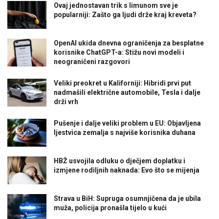
Ovaj jednostavan trik s limunom sve je
popularniji: Zašto ga ljudi drže kraj kreveta?
OpenAI ukida dnevna ograničenja za besplatne
korisnike ChatGPT-a: Stižu novi modeli i
neograničeni razgovori
Veliki preokret u Kaliforniji: Hibridi prvi put
nadmašili električne automobile, Tesla i dalje
drži vrh
Pušenje i dalje veliki problem u EU: Objavljena
ljestvica zemalja s najviše korisnika duhana
HBŽ usvojila odluku o dječjem doplatku i
izmjene rodiljnih naknada: Evo što se mijenja
Strava u BiH: Supruga osumnjičena da je ubila
muža, policija pronašla tijelo u kući