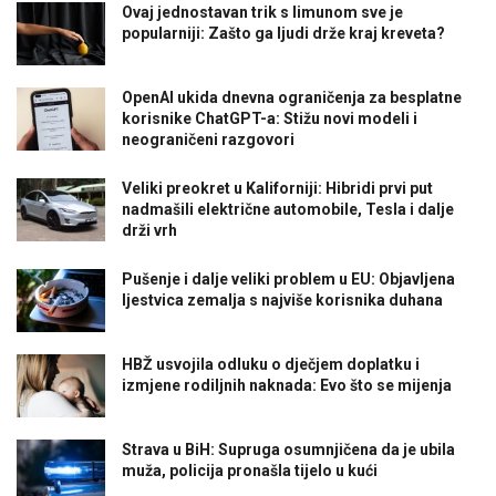
Ovaj jednostavan trik s limunom sve je
popularniji: Zašto ga ljudi drže kraj kreveta?
OpenAI ukida dnevna ograničenja za besplatne
korisnike ChatGPT-a: Stižu novi modeli i
neograničeni razgovori
Veliki preokret u Kaliforniji: Hibridi prvi put
nadmašili električne automobile, Tesla i dalje
drži vrh
Pušenje i dalje veliki problem u EU: Objavljena
ljestvica zemalja s najviše korisnika duhana
HBŽ usvojila odluku o dječjem doplatku i
izmjene rodiljnih naknada: Evo što se mijenja
Strava u BiH: Supruga osumnjičena da je ubila
muža, policija pronašla tijelo u kući