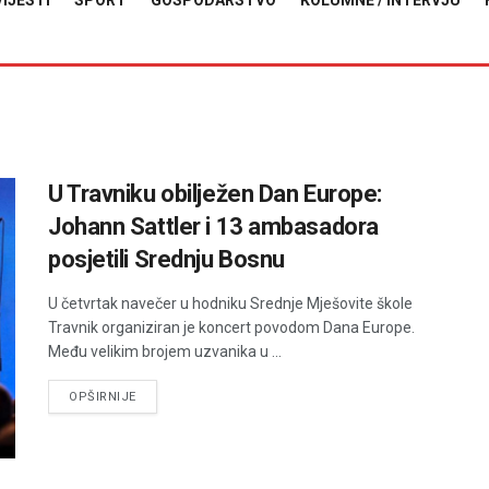
VIJESTI
SPORT
GOSPODARSTVO
KOLUMNE / INTERVJU
U Travniku obilježen Dan Europe:
Johann Sattler i 13 ambasadora
posjetili Srednju Bosnu
U četvrtak navečer u hodniku Srednje Mješovite škole
Travnik organiziran je koncert povodom Dana Europe.
Među velikim brojem uzvanika u ...
DETAILS
OPŠIRNIJE