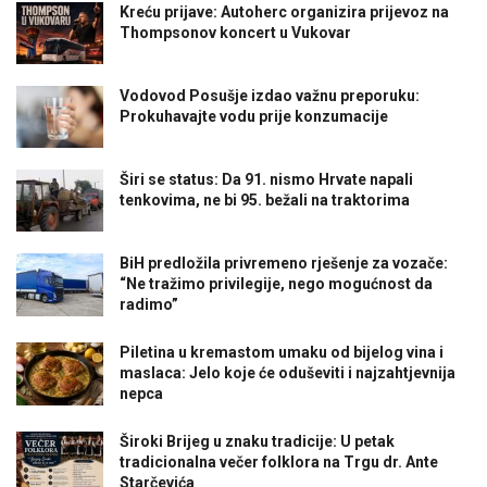
Kreću prijave: Autoherc organizira prijevoz na
Thompsonov koncert u Vukovar
Vodovod Posušje izdao važnu preporuku:
Prokuhavajte vodu prije konzumacije
Širi se status: Da 91. nismo Hrvate napali
tenkovima, ne bi 95. bežali na traktorima
BiH predložila privremeno rješenje za vozače:
“Ne tražimo privilegije, nego mogućnost da
radimo”
Piletina u kremastom umaku od bijelog vina i
maslaca: Jelo koje će oduševiti i najzahtjevnija
nepca
Široki Brijeg u znaku tradicije: U petak
tradicionalna večer folklora na Trgu dr. Ante
Starčevića