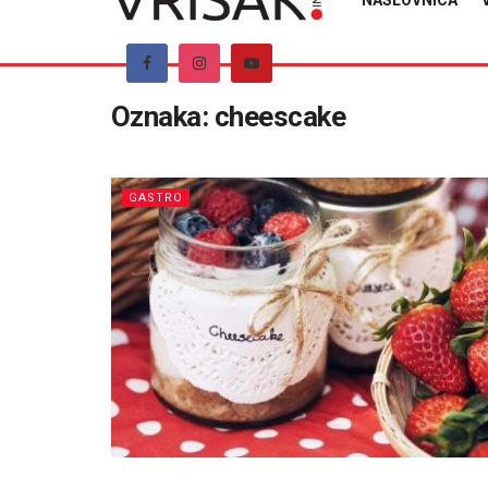
NASLOVNICA
Oznaka:
cheescake
GASTRO