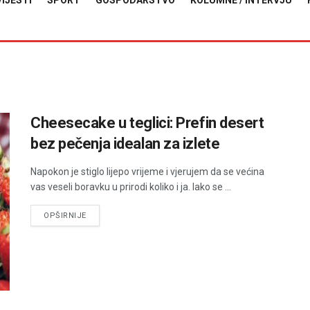
VIJESTI
SPORT
GOSPODARSTVO
KOLUMNE / INTERVJU
Cheesecake u teglici: Prefin desert
bez pečenja idealan za izlete
Napokon je stiglo lijepo vrijeme i vjerujem da se većina
vas veseli boravku u prirodi koliko i ja. Iako se ...
DETAILS
OPŠIRNIJE