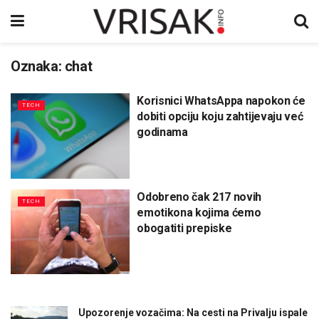
Oznaka:
chat
Korisnici WhatsAppa napokon će
TECH
dobiti opciju koju zahtijevaju već
godinama
Odobreno čak 217 novih
TECH
emotikona kojima ćemo
obogatiti prepiske
Upozorenje vozačima: Na cesti na Privalju ispale