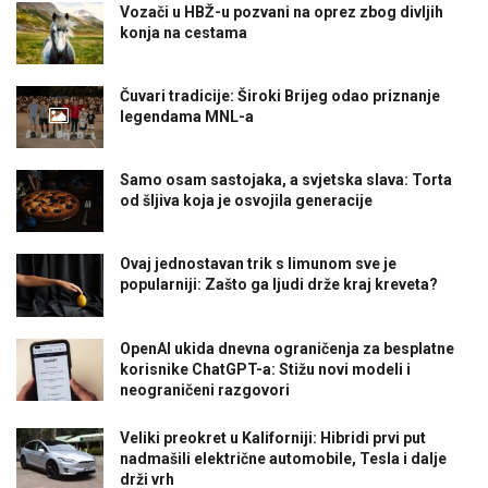
Vozači u HBŽ-u pozvani na oprez zbog divljih
konja na cestama
Čuvari tradicije: Široki Brijeg odao priznanje
legendama MNL-a
Samo osam sastojaka, a svjetska slava: Torta
od šljiva koja je osvojila generacije
Ovaj jednostavan trik s limunom sve je
popularniji: Zašto ga ljudi drže kraj kreveta?
OpenAI ukida dnevna ograničenja za besplatne
korisnike ChatGPT-a: Stižu novi modeli i
neograničeni razgovori
Veliki preokret u Kaliforniji: Hibridi prvi put
nadmašili električne automobile, Tesla i dalje
drži vrh