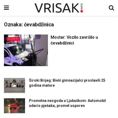
Oznaka:
ćevabdžinica
Mostar: Vozilo završilo u
VIJESTI
ćevabdžinici
Široki Brijeg: Bivši gimnazijalci proslavili 25
godina mature
Prometna nezgoda u Ljubuškom: Automobil
udario pješaka, promet usporen