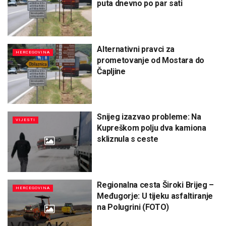
puta dnevno po par sati
Alternativni pravci za
HERCEGOVINA
prometovanje od Mostara do
Čapljine
Snijeg izazvao probleme: Na
VIJESTI
Kupreškom polju dva kamiona
skliznula s ceste
Regionalna cesta Široki Brijeg –
HERCEGOVINA
Međugorje: U tijeku asfaltiranje
na Polugrini (FOTO)