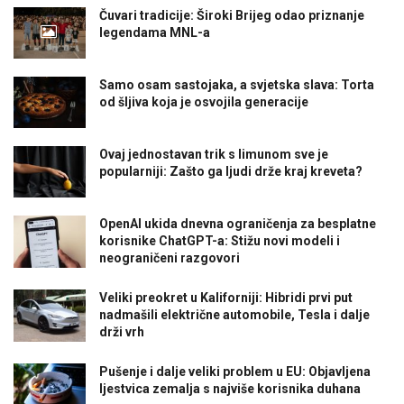
Čuvari tradicije: Široki Brijeg odao priznanje
legendama MNL-a
Samo osam sastojaka, a svjetska slava: Torta
od šljiva koja je osvojila generacije
Ovaj jednostavan trik s limunom sve je
popularniji: Zašto ga ljudi drže kraj kreveta?
OpenAI ukida dnevna ograničenja za besplatne
korisnike ChatGPT-a: Stižu novi modeli i
neograničeni razgovori
Veliki preokret u Kaliforniji: Hibridi prvi put
nadmašili električne automobile, Tesla i dalje
drži vrh
Pušenje i dalje veliki problem u EU: Objavljena
ljestvica zemalja s najviše korisnika duhana