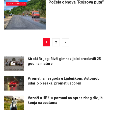
Počela obnova “Rojsova puta”
HERCEGOVINA
1
2
Široki Brijeg: Bivši gimnazijalci proslavili 25
godina mature
Prometna nezgoda u Ljubuškom: Automobil
udario pješaka, promet usporen
Vozači u HBŽ-u pozvani na oprez zbog divljih
konja na cestama