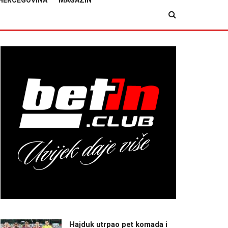
HERCEGOVINA
MAGAZIN
Hajduk utrpao pet komada i