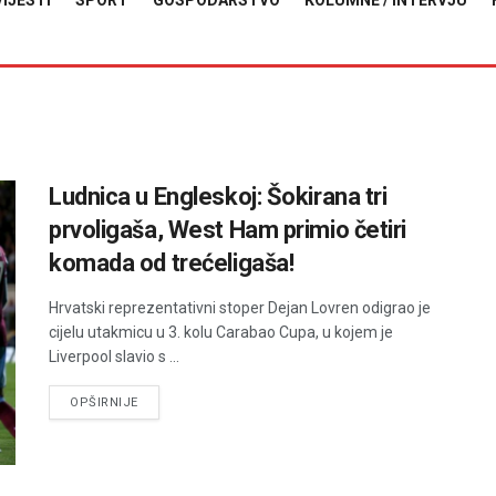
VIJESTI
SPORT
GOSPODARSTVO
KOLUMNE / INTERVJU
Ludnica u Engleskoj: Šokirana tri
prvoligaša, West Ham primio četiri
komada od trećeligaša!
Hrvatski reprezentativni stoper Dejan Lovren odigrao je
cijelu utakmicu u 3. kolu Carabao Cupa, u kojem je
Liverpool slavio s ...
DETAILS
OPŠIRNIJE