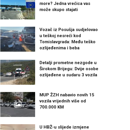
more? Jedna vrećica vas
može skupo stajati
Vozač iz Posušja sudjelovao
u teškoj nesreći kod
Tomislavgrada: Među teško
ozlijeđenima i beba
Detalji prometne nezgode u
Širokom Brijegu: Dvije osobe
ozlijeđene u sudaru 3 vozila
MUP ŽZH nabavio novih 15
vozila vrijednih više od
700.000 KM
U HBŽ-u slijede izmjene