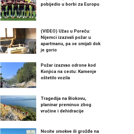
pobijedio u borbi za Europu
(VIDEO) Užas u Poreču:
Nijemci izazvali požar u
apartmanu, pa se smijali dok
je gorio
Požar izazvao odrone kod
Konjica na cestu: Kamenje
oštetilo vozila
Tragedija na Biokovu,
planinar preminuo zbog
vrućine i dehidracije
Nosite smokve ili grožđe na