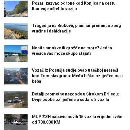
Požar izazvao odrone kod Konjica na cestu:
Kamenje oštetilo vozila
Tragedija na Biokovu, planinar preminuo zbog
vrućine i dehidracije
Nosite smokve ili grožđe na more? Jedna
vrećica vas može skupo stajati
Vozač iz Posušja sudjelovao u teškoj nesreći
kod Tomislavgrada: Među teško ozlijeđenima i
beba
Detalji prometne nezgode u Širokom Brijegu:
Dvije osobe ozlijeđene u sudaru 3 vozila
MUP ŽZH nabavio novih 15 vozila vrijednih više
od 700.000 KM