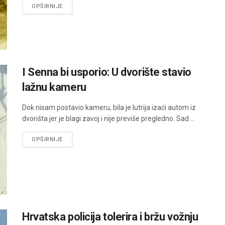
DETAILS
OPŠIRNIJE
I Senna bi usporio: U dvorište stavio
lažnu kameru
Dok nisam postavio kameru, bila je lutrija izaći autom iz
dvorišta jer je blagi zavoj i nije previše pregledno. Sad ...
DETAILS
OPŠIRNIJE
Hrvatska policija tolerira i bržu vožnju