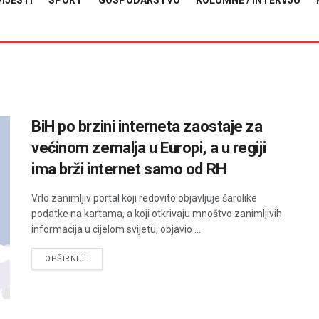
VIJESTI
SPORT
GOSPODARSTVO
KOLUMNE / INTERVJU
BiH po brzini interneta zaostaje za
većinom zemalja u Europi, a u regiji
ima brži internet samo od RH
Vrlo zanimljiv portal koji redovito objavljuje šarolike
podatke na kartama, a koji otkrivaju mnoštvo zanimljivih
informacija u cijelom svijetu, objavio ...
DETAILS
OPŠIRNIJE