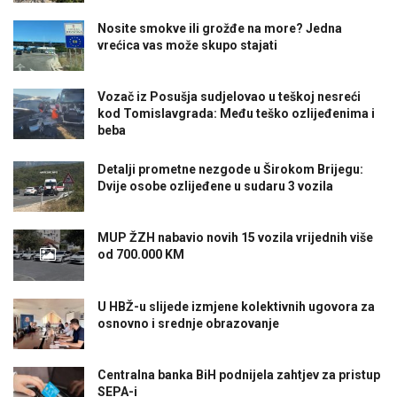
Nosite smokve ili grožđe na more? Jedna
vrećica vas može skupo stajati
Vozač iz Posušja sudjelovao u teškoj nesreći
kod Tomislavgrada: Među teško ozlijeđenima i
beba
Detalji prometne nezgode u Širokom Brijegu:
Dvije osobe ozlijeđene u sudaru 3 vozila
MUP ŽZH nabavio novih 15 vozila vrijednih više
od 700.000 KM
U HBŽ-u slijede izmjene kolektivnih ugovora za
osnovno i srednje obrazovanje
Centralna banka BiH podnijela zahtjev za pristup
SEPA-i