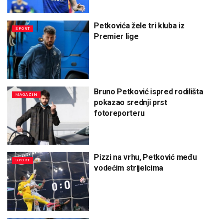
Petkovića žele tri kluba iz
SPORT
Premier lige
Bruno Petković ispred rodilišta
MAGAZIN
pokazao srednji prst
fotoreporteru
Pizzi na vrhu, Petković među
SPORT
vodećim strijelcima