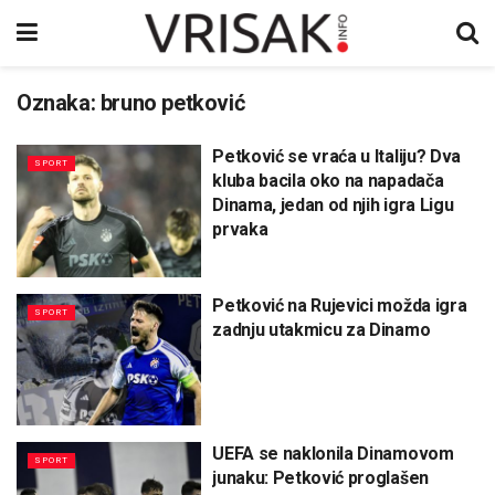
Oznaka:
bruno petković
Petković se vraća u Italiju? Dva
SPORT
kluba bacila oko na napadača
Dinama, jedan od njih igra Ligu
prvaka
Petković na Rujevici možda igra
SPORT
zadnju utakmicu za Dinamo
UEFA se naklonila Dinamovom
SPORT
junaku: Petković proglašen