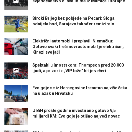
svjedočanstvo o invalidima iz Mamića i Borajne
Široki Brijeg bez pobjede na Pecari: Sloga
odnijela bod, Sarajevo također remiziralo
Električni automobili preplavili Njemačku:
Gotovo svaki treći novi automobil je električan,
Kinezi sve jači
Spektakl u Imostskom: Thompson pred 20.000
ljudi, a prizor iz „VIP lože“ hit je večeri
Evo gdje se iz Hercegovine trenutno najviše čeka
na ulazak u Hrvatsku
U BiH prošle godine investirano gotovo 9,5
milijardi KM: Evo gdje je otišao najveći novac