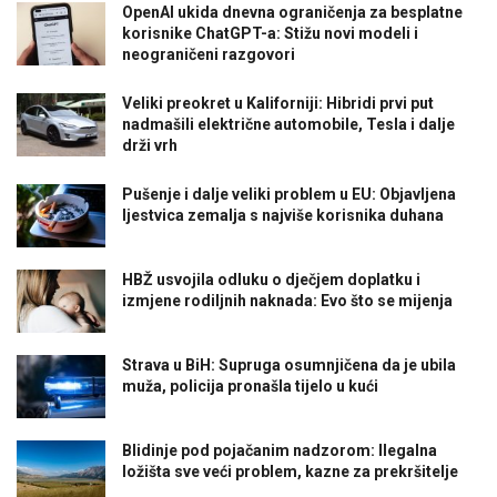
OpenAI ukida dnevna ograničenja za besplatne
korisnike ChatGPT-a: Stižu novi modeli i
neograničeni razgovori
Veliki preokret u Kaliforniji: Hibridi prvi put
nadmašili električne automobile, Tesla i dalje
drži vrh
Pušenje i dalje veliki problem u EU: Objavljena
ljestvica zemalja s najviše korisnika duhana
HBŽ usvojila odluku o dječjem doplatku i
izmjene rodiljnih naknada: Evo što se mijenja
Strava u BiH: Supruga osumnjičena da je ubila
muža, policija pronašla tijelo u kući
Blidinje pod pojačanim nadzorom: Ilegalna
ložišta sve veći problem, kazne za prekršitelje