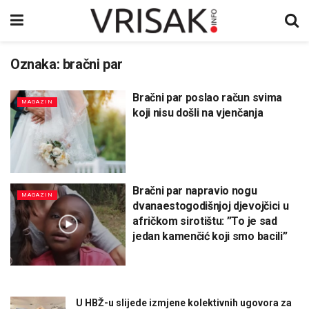
Oznaka:
bračni par
Bračni par poslao račun svima
MAGAZIN
koji nisu došli na vjenčanja
Bračni par napravio nogu
MAGAZIN
dvanaestogodišnjoj djevojčici u
afričkom sirotištu: ”To je sad
jedan kamenčić koji smo bacili”
U HBŽ-u slijede izmjene kolektivnih ugovora za