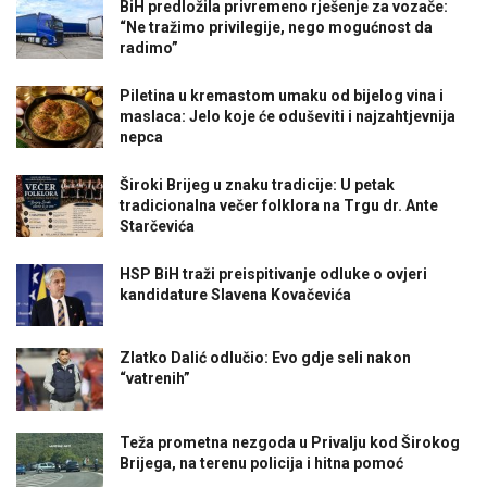
BiH predložila privremeno rješenje za vozače:
“Ne tražimo privilegije, nego mogućnost da
radimo”
Piletina u kremastom umaku od bijelog vina i
maslaca: Jelo koje će oduševiti i najzahtjevnija
nepca
Široki Brijeg u znaku tradicije: U petak
tradicionalna večer folklora na Trgu dr. Ante
Starčevića
HSP BiH traži preispitivanje odluke o ovjeri
kandidature Slavena Kovačevića
Zlatko Dalić odlučio: Evo gdje seli nakon
“vatrenih”
Teža prometna nezgoda u Privalju kod Širokog
Brijega, na terenu policija i hitna pomoć