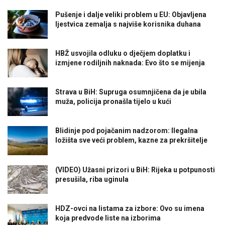
Pušenje i dalje veliki problem u EU: Objavljena
ljestvica zemalja s najviše korisnika duhana
HBŽ usvojila odluku o dječjem doplatku i
izmjene rodiljnih naknada: Evo što se mijenja
Strava u BiH: Supruga osumnjičena da je ubila
muža, policija pronašla tijelo u kući
Blidinje pod pojačanim nadzorom: Ilegalna
ložišta sve veći problem, kazne za prekršitelje
(VIDEO) Užasni prizori u BiH: Rijeka u potpunosti
presušila, riba uginula
HDZ-ovci na listama za izbore: Ovo su imena
koja predvode liste na izborima