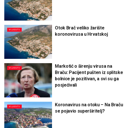
Otok Brač veliko žarište
VIJESTI
koronovirusa u Hrvatskoj
Markotić o širenju virusa na
VIJESTI
Braču: Pacijent pušten iz splitske
bolnice je pozitivan, a svi su ga
posjećivali
Koronavirus na otoku – Na Braču
VIJESTI
se pojavio superširitelj?