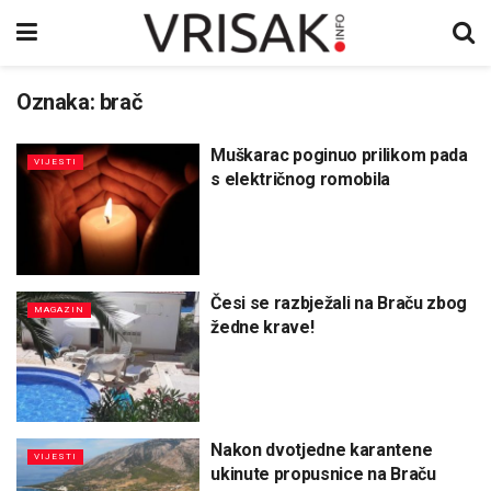
Oznaka:
brač
Muškarac poginuo prilikom pada
VIJESTI
s električnog romobila
Česi se razbježali na Braču zbog
MAGAZIN
žedne krave!
Nakon dvotjedne karantene
VIJESTI
ukinute propusnice na Braču