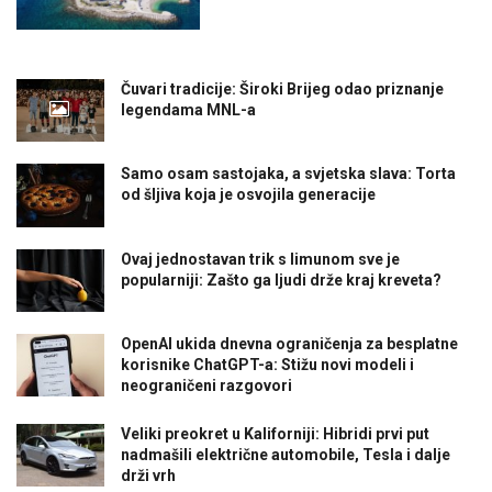
Čuvari tradicije: Široki Brijeg odao priznanje
legendama MNL-a
Samo osam sastojaka, a svjetska slava: Torta
od šljiva koja je osvojila generacije
Ovaj jednostavan trik s limunom sve je
popularniji: Zašto ga ljudi drže kraj kreveta?
OpenAI ukida dnevna ograničenja za besplatne
korisnike ChatGPT-a: Stižu novi modeli i
neograničeni razgovori
Veliki preokret u Kaliforniji: Hibridi prvi put
nadmašili električne automobile, Tesla i dalje
drži vrh