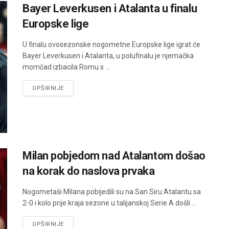
Bayer Leverkusen i Atalanta u finalu
Europske lige
U finalu ovosezonske nogometne Europske lige igrat će
Bayer Leverkusen i Atalanta, u polufinalu je njemačka
momčad izbacila Romu s ...
DETAILS
OPŠIRNIJE
Milan pobjedom nad Atalantom došao
na korak do naslova prvaka
Nogometaši Milana pobijedili su na San Siru Atalantu sa
2-0 i kolo prije kraja sezone u talijanskoj Serie A došli ...
DETAILS
OPŠIRNIJE