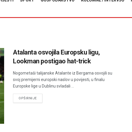
VIJESTI
SPORT
GOSPODARSTVO
KOLUMNE / INTERVJU
Atalanta osvojila Europsku ligu,
Lookman postigao hat-trick
Nogometaši talijanske Atalante iz Bergama osvojili su
svoj premijerni europski naslov u povijesti, u finalu
Europske lige u Dublinu svladali ...
DETAILS
OPŠIRNIJE