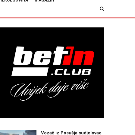
HERCEGOVINA
MAGAZIN
Vozač iz Posušja sudjelovao