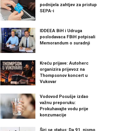
podnijela zahtjev za pristup
SEPA-i
IDDEEA BiH i Udruga
poslodavaca FBiH potpisali
Memorandum o suradnji
Kreću prijave: Autoherc
organizira prijevoz na
Thompsonov koncert u
Vukovar
Vodovod Posušje izdao
važnu preporuku:
Prokuhavajte vodu prije
konzumacije
Širi se status: Da 91. nismo