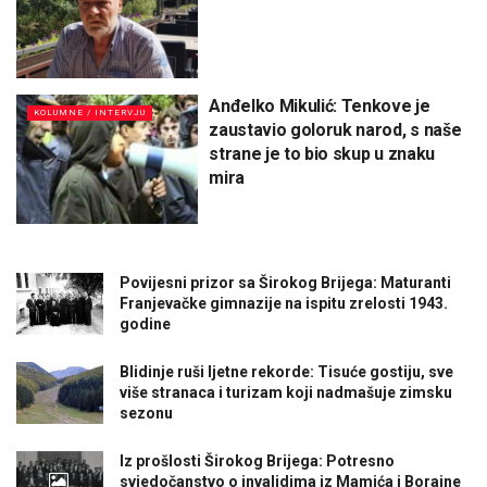
Anđelko Mikulić: Tenkove je
KOLUMNE / INTERVJU
zaustavio goloruk narod, s naše
strane je to bio skup u znaku
mira
Povijesni prizor sa Širokog Brijega: Maturanti
Franjevačke gimnazije na ispitu zrelosti 1943.
godine
Blidinje ruši ljetne rekorde: Tisuće gostiju, sve
više stranaca i turizam koji nadmašuje zimsku
sezonu
Iz prošlosti Širokog Brijega: Potresno
svjedočanstvo o invalidima iz Mamića i Borajne