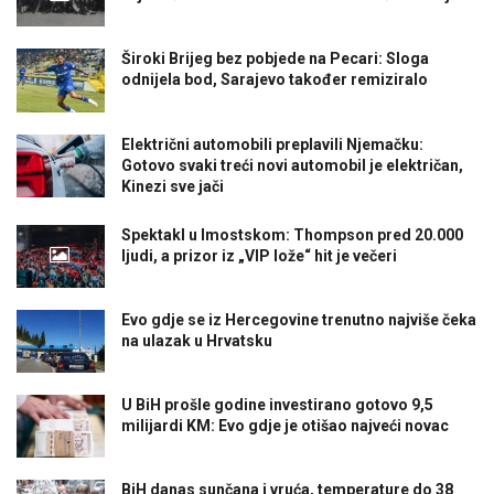
Široki Brijeg bez pobjede na Pecari: Sloga
odnijela bod, Sarajevo također remiziralo
Električni automobili preplavili Njemačku:
Gotovo svaki treći novi automobil je električan,
Kinezi sve jači
Spektakl u Imostskom: Thompson pred 20.000
ljudi, a prizor iz „VIP lože“ hit je večeri
Evo gdje se iz Hercegovine trenutno najviše čeka
na ulazak u Hrvatsku
U BiH prošle godine investirano gotovo 9,5
milijardi KM: Evo gdje je otišao najveći novac
BiH danas sunčana i vruća, temperature do 38