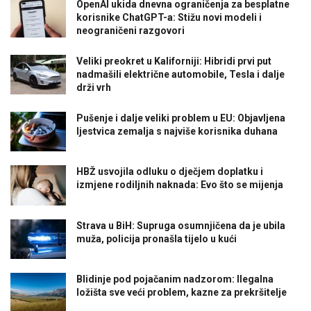
OpenAI ukida dnevna ograničenja za besplatne
korisnike ChatGPT-a: Stižu novi modeli i
neograničeni razgovori
Veliki preokret u Kaliforniji: Hibridi prvi put
nadmašili električne automobile, Tesla i dalje
drži vrh
Pušenje i dalje veliki problem u EU: Objavljena
ljestvica zemalja s najviše korisnika duhana
HBŽ usvojila odluku o dječjem doplatku i
izmjene rodiljnih naknada: Evo što se mijenja
Strava u BiH: Supruga osumnjičena da je ubila
muža, policija pronašla tijelo u kući
Blidinje pod pojačanim nadzorom: Ilegalna
ložišta sve veći problem, kazne za prekršitelje