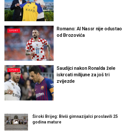
Romano: Al Nassr nije odustao
SPORT
od Brozovića
Saudijci nakon Ronalda žele
SPORT
iskrcati milijune za još tri
zvijezde
Široki Brijeg: Bivši gimnazijalci proslavili 25
godina mature