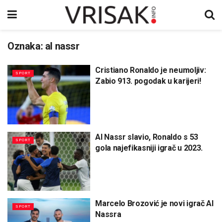
Oznaka:
al nassr
Cristiano Ronaldo je neumoljiv:
SPORT
Zabio 913. pogodak u karijeri!
Al Nassr slavio, Ronaldo s 53
SPORT
gola najefikasniji igrač u 2023.
Marcelo Brozović je novi igrač Al
SPORT
Nassra