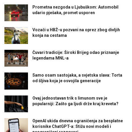
Prometna nezgoda u Ljubuškom: Automobil
udario pješaka, promet usporen
Vozači u HBŽ-u pozvani na oprez zbog divljih
konja na cestama
Čuvari tradicije: Široki Brijeg odao priznanje
legendama MNL-a
Samo osam sastojaka, a svjetska slava: Torta
od šljiva koja je osvojila generacije
Ovaj jednostavan trik s limunom sve je
popularniji: Zašto ga ljudi drže kraj kreveta?
OpenAI ukida dnevna ograničenja za besplatne
korisnike ChatGPT-a: Stižu novi modeli i
neograničeni razgovori