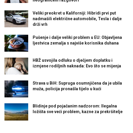
Veliki preokret u Kaliforniji: Hibridi prvi put
nadmašili električne automobile, Tesla i dalje
drži vrh
Pušenje i dalje veliki problem u EU: Objavljena
ljestvica zemalja s najviše korisnika duhana
HBŽ usvojila odluku o dječjem doplatku i
izmjene rodiljnih naknada: Evo što se mijenja
Strava u BiH: Supruga osumnjičena da je ubila
muža, policija pronašla tijelo u kući
Blidinje pod pojačanim nadzorom: Ilegalna
ložišta sve veći problem, kazne za prekršitelje