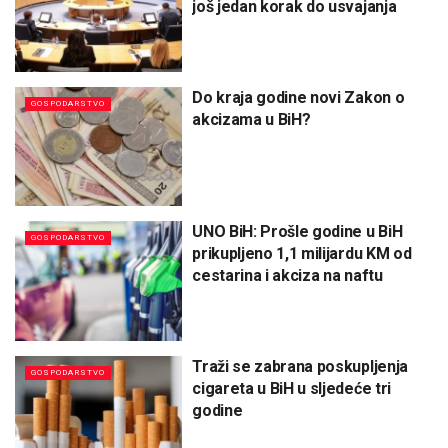
još jedan korak do usvajanja
Do kraja godine novi Zakon o
GOSPODARSTVO
akcizama u BiH?
UNO BiH: Prošle godine u BiH
GOSPODARSTVO
prikupljeno 1,1 milijardu KM od
cestarina i akciza na naftu
Traži se zabrana poskupljenja
GOSPODARSTVO
cigareta u BiH u sljedeće tri
godine