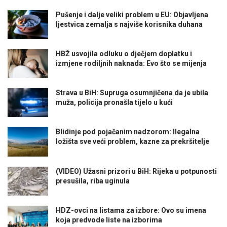
Pušenje i dalje veliki problem u EU: Objavljena
ljestvica zemalja s najviše korisnika duhana
HBŽ usvojila odluku o dječjem doplatku i
izmjene rodiljnih naknada: Evo što se mijenja
Strava u BiH: Supruga osumnjičena da je ubila
muža, policija pronašla tijelo u kući
Blidinje pod pojačanim nadzorom: Ilegalna
ložišta sve veći problem, kazne za prekršitelje
(VIDEO) Užasni prizori u BiH: Rijeka u potpunosti
presušila, riba uginula
HDZ-ovci na listama za izbore: Ovo su imena
koja predvode liste na izborima