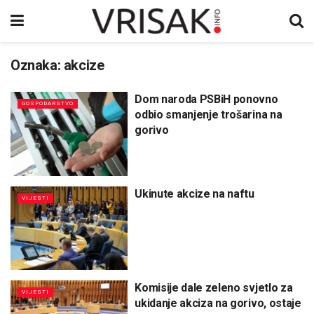
Oznaka:
akcize
Dom naroda PSBiH ponovno
GOSPODARSTVO
odbio smanjenje trošarina na
gorivo
Ukinute akcize na naftu
VIJESTI
Komisije dale zeleno svjetlo za
VIJESTI
ukidanje akciza na gorivo, ostaje