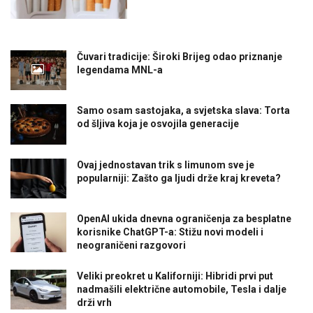
Čuvari tradicije: Široki Brijeg odao priznanje
legendama MNL-a
Samo osam sastojaka, a svjetska slava: Torta
od šljiva koja je osvojila generacije
Ovaj jednostavan trik s limunom sve je
popularniji: Zašto ga ljudi drže kraj kreveta?
OpenAI ukida dnevna ograničenja za besplatne
korisnike ChatGPT-a: Stižu novi modeli i
neograničeni razgovori
Veliki preokret u Kaliforniji: Hibridi prvi put
nadmašili električne automobile, Tesla i dalje
drži vrh