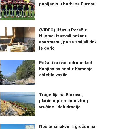
pobijedio u borbi za Europu
(VIDEO) Užas u Poreču:
Nijemci izazvali požar u
apartmanu, pa se smijali dok
je gorio
Požar izazvao odrone kod
Konjica na cestu: Kamenje
oštetilo vozila
Tragedija na Biokovu,
planinar preminuo zbog
vrućine i dehidracije
Nosite smokve ili grožđe na