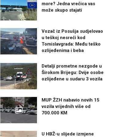
more? Jedna vrećica vas
može skupo stajati
Vozač iz Posušja sudjelovao
u teškoj nesreći kod
Tomislavgrada: Među teško
ozlijeđenima i beba
Detalji prometne nezgode u
Širokom Brijegu: Dvije osobe
ozlijeđene u sudaru 3 vozila
MUP ŽZH nabavio novih 15
vozila vrijednih više od
700.000 KM
U HBŽ-u slijede izmjene