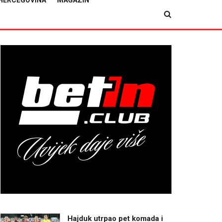
HERCEGOVINA
MAGAZIN
Hajduk utrpao pet komada i