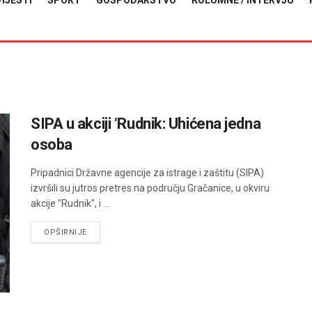
VIJESTI
SPORT
GOSPODARSTVO
KOLUMNE / INTERVJU
SIPA u akciji ‘Rudnik: Uhićena jedna
osoba
Pripadnici Državne agencije za istrage i zaštitu (SIPA)
izvršili su jutros pretres na području Gračanice, u okviru
akcije "Rudnik", i ...
DETAILS
OPŠIRNIJE