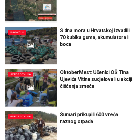
S dna mora u Hrvatskoj izvadili
MAGAZIN
70 kubika guma, akumulatora i
boca
OktoberMest: Učenici OŠ Tina
HERCEGOVINA
Ujevića Vitina sudjelovali u akciji
čišćenja smeća
Šumari prikupili 600 vreća
HERCEGOVINA
raznog otpada