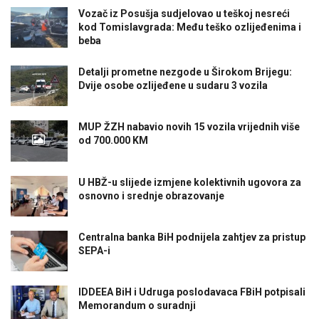
Vozač iz Posušja sudjelovao u teškoj nesreći
kod Tomislavgrada: Među teško ozlijeđenima i
beba
Detalji prometne nezgode u Širokom Brijegu:
Dvije osobe ozlijeđene u sudaru 3 vozila
MUP ŽZH nabavio novih 15 vozila vrijednih više
od 700.000 KM
U HBŽ-u slijede izmjene kolektivnih ugovora za
osnovno i srednje obrazovanje
Centralna banka BiH podnijela zahtjev za pristup
SEPA-i
IDDEEA BiH i Udruga poslodavaca FBiH potpisali
Memorandum o suradnji