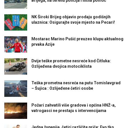
Brijega, na terenu policija i hitna pomoć
NK Široki Brijeg objavio prodaju godišnjih
ulaznica: Osigurajte svoje mjesto na Pecari!
Mostarac Marino Pušić preuzeo klupu aktualnog
prvaka Azije
Dvije teške prometne nesreće kod Čitluka:
Ozlijeđena dvojica motociklista
Teška prometna nesreća na putu Tomislavgrad
– Šujica : Ozlijeđene četiri osobe
Požari zahvatili više gradova i općina HNŽ-a,
vatrogasci ne prestaju s intervencijama
Jedna županija, četiri različite priče: Evo tko