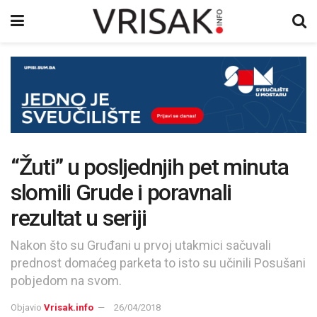
“Žuti” u posljednjih pet minuta
slomili Grude i poravnali
rezultat u seriji
Nakon što su Gruđani u prvoj utakmici sačuvali
prednost domaćeg parketa to isto su učinili Posušani
pobjedom na svom.
Objavio
Vrisak.info
26/04/2018