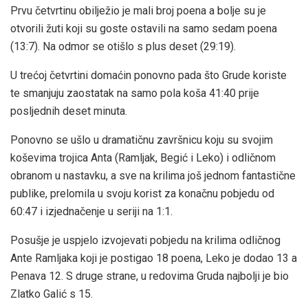
Prvu četvrtinu obilježio je mali broj poena a bolje su je
otvorili žuti koji su goste ostavili na samo sedam poena
(13:7). Na odmor se otišlo s plus deset (29:19).
U trećoj četvrtini domaćin ponovno pada što Grude koriste
te smanjuju zaostatak na samo pola koša 41:40 prije
posljednih deset minuta.
Ponovno se ušlo u dramatičnu završnicu koju su svojim
koševima trojica Anta (Ramljak, Begić i Leko) i odličnom
obranom u nastavku, a sve na krilima još jednom fantastične
publike, prelomila u svoju korist za konačnu pobjedu od
60:47 i izjednačenje u seriji na 1:1.
Posušje je uspjelo izvojevati pobjedu na krilima odličnog
Ante Ramljaka koji je postigao 18 poena, Leko je dodao 13 a
Penava 12. S druge strane, u redovima Gruda najbolji je bio
Zlatko Galić s 15.