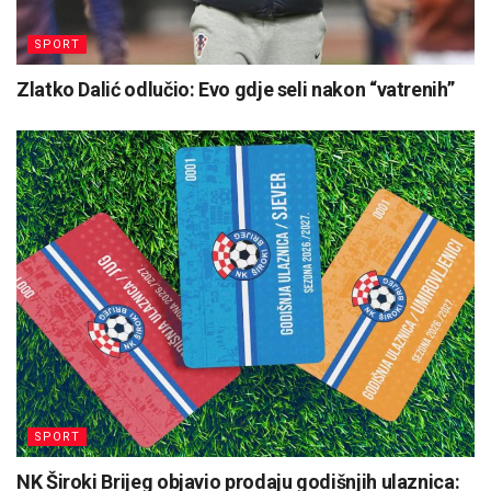
SPORT
Zlatko Dalić odlučio: Evo gdje seli nakon “vatrenih”
SPORT
NK Široki Brijeg objavio prodaju godišnjih ulaznica: