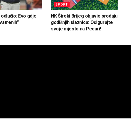
SPORT
 odlučio: Evo gdje
NK Široki Brijeg objavio prodaju
vatrenih”
godišnjih ulaznica: Osigurajte
svoje mjesto na Pecari!