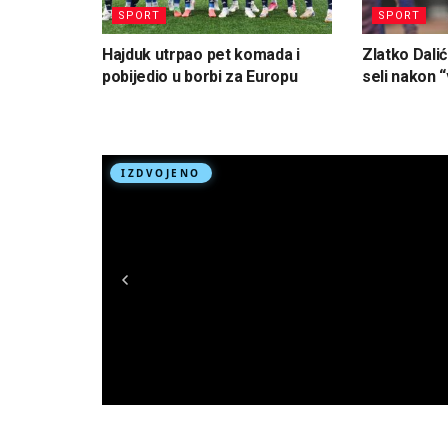
SPORT
SPORT
Hajduk utrpao pet komada i
Zlatko Dalić
pobijedio u borbi za Europu
seli nakon “