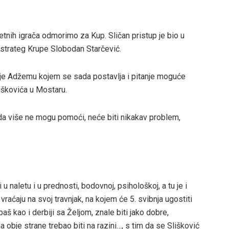
tetnih igrača odmorimo za Kup. Sličan pristup je bio u
je strateg Krupe Slobodan Starčević.
anje Adžemu kojem se sada postavlja i pitanje moguće
iškovića u Mostaru.
da više ne mogu pomoći, neće biti nikakav problem,
 u naletu i u prednosti, bodovnoj, psihološkoj, a tu je i
raćaju na svoj travnjak, na kojem će 5. svibnja ugostiti
 baš kao i derbiji sa Željom, znale biti jako dobre,
obje strane trebao biti na razini…, s tim da se Slišković