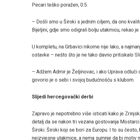
Pecari teško poražen, 0:5.
– Došli smo u Široki s jednim ciljem, da ono kvali
Bijeljini, gdje smo odigrali bolju utakmicu, rekao 
U kompletu, na Grbavici nikome nije lako, a najm
ostavke – nešto što je ne tako davno pritiskalo Sl
– Adžem Admir je Željinovac, i ako Uprava odluči 
govorio je o sebi i svojoj budućnošću s klubom.
Slijedi hercegovački derbi
Zapravo je nepotrebno više isticati kako je Zrinjski
detalj da se nakon tri vezana gostovanja Mostarci v
Široki. Široki koji se bori za Europu. I to su često,
neizvjesne utakmice, a nema sumnje da bi motiv na 