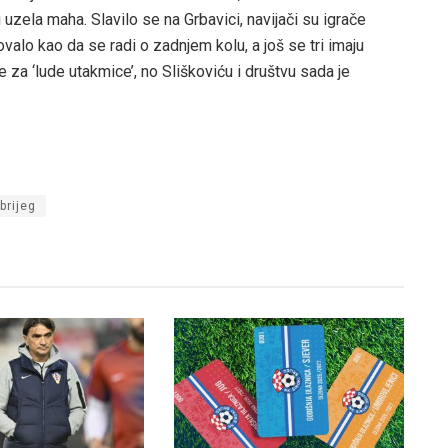
uzela maha. Slavilo se na Grbavici, navijači su igrače
valo kao da se radi o zadnjem kolu, a još se tri imaju
re za ‘lude utakmice’, no Sliškoviću i društvu sada je
 brijeg