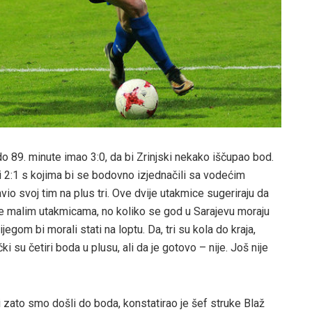
do 89. minute imao 3:0, da bi Zrinjski nekako iščupao bod.
li 2:1 s kojima bi se bodovno izjednačili sa vodećim
io svoj tim na plus tri. Ove dvije utakmice sugeriraju da
e malim utakmicama, no koliko se god u Sarajevu moraju
egom bi morali stati na loptu. Da, tri su kola do kraja,
ki su četiri boda u plusu, ali da je gotovo – nije. Još nije
i zato smo došli do boda, konstatirao je šef struke Blaž