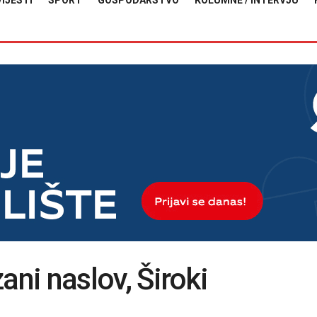
VIJESTI
SPORT
GOSPODARSTVO
KOLUMNE / INTERVJU
zani naslov, Široki