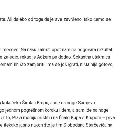
ista. Ali daleko od toga da je sve završeno, tako ćemo se
kve mečeve. Na našu žalost, opet nam ne odgovara rezultat.
s je zaledio, rekao je Adžem pa dodao: Šokantna utakmica
emam im što zamjeriti. Ima se još igrati, ništa nije gotovo,
ri kola čeka Široki i Krupu, a ide na noge Sarajevu.
ego jednom pogrešnom koraku lidera, a sam ide na noge
z to, Plavi moraju misliti i na finale Kupa s Krupom – prva
 je itekako jasno nakon što je tim Slobodana Starčevića na