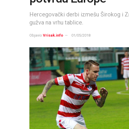
Hercegovački derbi izmešu Širokog i Zri
gužva na vrhu tablice.
Objavio
Vrisak.info
01/05/2018