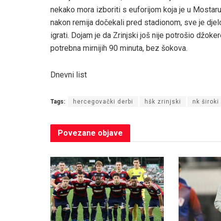
nekako mora izboriti s euforijom koja je u Mostaru 
nakon remija dočekali pred stadionom, sve je djelo
igrati. Dojam je da Zrinjski još nije potrošio džoke
potrebna mirnijih 90 minuta, bez šokova.
Dnevni list
Tags:
hercegovački derbi
hšk zrinjski
nk široki
Povezane
objave