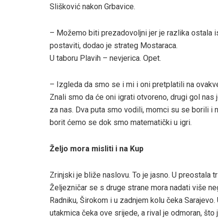
Slišković nakon Grbavice.
– Možemo biti prezadovoljni jer je razlika ostala 
postaviti, dodao je strateg Mostaraca.
U taboru Plavih – nevjerica. Opet.
– Izgleda da smo se i mi i oni pretplatili na ova
Znali smo da će oni igrati otvoreno, drugi gol na
za nas. Dva puta smo vodili, momci su se borili i n
borit ćemo se dok smo matematički u igri.
Željo mora misliti i na Kup
Zrinjski je bliže naslovu. To je jasno. U preostala t
Željezničar se s druge strane mora nadati više n
Radniku, Širokom i u zadnjem kolu čeka Sarajevo. U
utakmica čeka ove srijede, a rival je odmoran, što