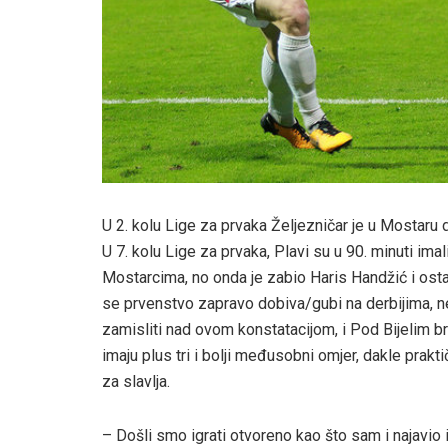
U 2. kolu Lige za prvaka Željezničar je u Mostaru 
U 7. kolu Lige za prvaka, Plavi su u 90. minuti ima
Mostarcima, no onda je zabio Haris Handžić i ostav
se prvenstvo zapravo dobiva/gubi na derbijima, n
zamisliti nad ovom konstatacijom, i Pod Bijelim brij
imaju plus tri i bolji međusobni omjer, dakle praktič
za slavlja.
– Došli smo igrati otvoreno kao što sam i najavio 