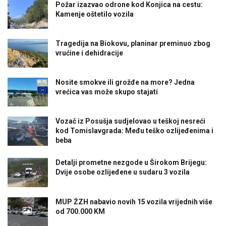
Požar izazvao odrone kod Konjica na cestu:
Kamenje oštetilo vozila
Tragedija na Biokovu, planinar preminuo zbog
vrućine i dehidracije
Nosite smokve ili grožđe na more? Jedna
vrećica vas može skupo stajati
Vozač iz Posušja sudjelovao u teškoj nesreći
kod Tomislavgrada: Među teško ozlijeđenima i
beba
Detalji prometne nezgode u Širokom Brijegu:
Dvije osobe ozlijeđene u sudaru 3 vozila
MUP ŽZH nabavio novih 15 vozila vrijednih više
od 700.000 KM