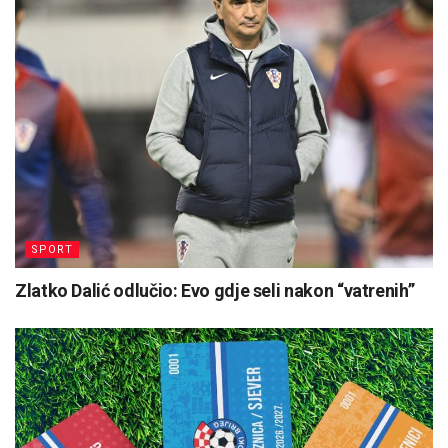
SPORT
Zlatko Dalić odlučio: Evo gdje seli nakon “vatrenih”