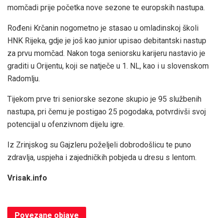
momčadi prije početka nove sezone te europskih nastupa.
Rođeni Krčanin nogometno je stasao u omladinskoj školi
HNK Rijeka, gdje je još kao junior upisao debitantski nastup
za prvu momčad. Nakon toga seniorsku karijeru nastavio je
graditi u Orijentu, koji se natječe u 1. NL, kao i u slovenskom
Radomlju.
Tijekom prve tri seniorske sezone skupio je 95 službenih
nastupa, pri čemu je postigao 25 pogodaka, potvrdivši svoj
potencijal u ofenzivnom dijelu igre.
Iz Zrinjskog su Gajzleru poželjeli dobrodošlicu te puno
zdravlja, uspjeha i zajedničkih pobjeda u dresu s lentom.
Vrisak.info
Povezane
objave