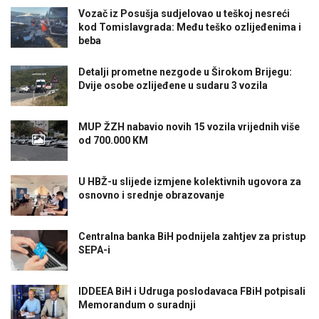
Vozač iz Posušja sudjelovao u teškoj nesreći
kod Tomislavgrada: Među teško ozlijeđenima i
beba
Detalji prometne nezgode u Širokom Brijegu:
Dvije osobe ozlijeđene u sudaru 3 vozila
MUP ŽZH nabavio novih 15 vozila vrijednih više
od 700.000 KM
U HBŽ-u slijede izmjene kolektivnih ugovora za
osnovno i srednje obrazovanje
Centralna banka BiH podnijela zahtjev za pristup
SEPA-i
IDDEEA BiH i Udruga poslodavaca FBiH potpisali
Memorandum o suradnji