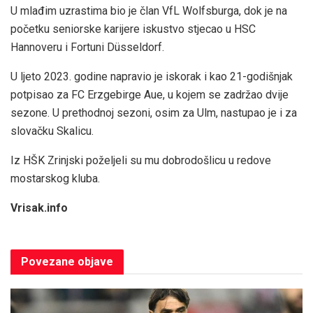
U mlađim uzrastima bio je član VfL Wolfsburga, dok je na
početku seniorske karijere iskustvo stjecao u HSC
Hannoveru i Fortuni Düsseldorf.
U ljeto 2023. godine napravio je iskorak i kao 21-godišnjak
potpisao za FC Erzgebirge Aue, u kojem se zadržao dvije
sezone. U prethodnoj sezoni, osim za Ulm, nastupao je i za
slovačku Skalicu.
Iz HŠK Zrinjski poželjeli su mu dobrodošlicu u redove
mostarskog kluba.
Vrisak.info
Povezane
objave