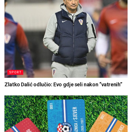
SPORT
Zlatko Dalić odlučio: Evo gdje seli nakon “vatrenih”