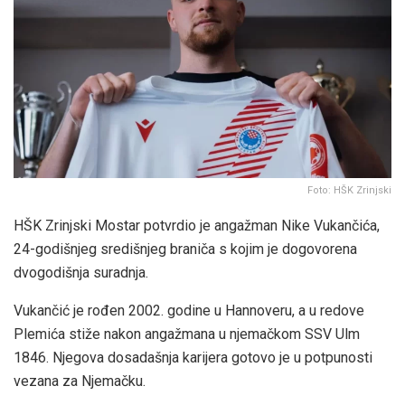
Foto: HŠK Zrinjski
HŠK Zrinjski Mostar potvrdio je angažman Nike Vukančića,
24-godišnjeg središnjeg braniča s kojim je dogovorena
dvogodišnja suradnja.
Vukančić je rođen 2002. godine u Hannoveru, a u redove
Plemića stiže nakon angažmana u njemačkom SSV Ulm
1846. Njegova dosadašnja karijera gotovo je u potpunosti
vezana za Njemačku.