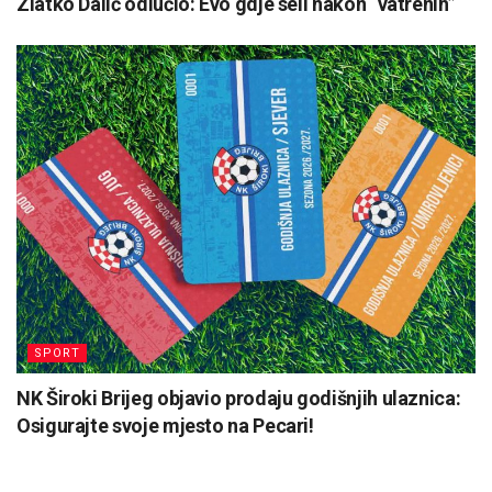
Zlatko Dalić odlučio: Evo gdje seli nakon “vatrenih”
SPORT
NK Široki Brijeg objavio prodaju godišnjih ulaznica:
Osigurajte svoje mjesto na Pecari!