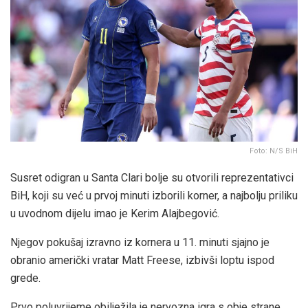
Foto: N/S BiH
Susret odigran u Santa Clari bolje su otvorili reprezentativci
BiH, koji su već u prvoj minuti izborili korner, a najbolju priliku
u uvodnom dijelu imao je Kerim Alajbegović.
Njegov pokušaj izravno iz kornera u 11. minuti sjajno je
obranio američki vratar Matt Freese, izbivši loptu ispod
grede.
Prvo poluvrijeme obilježila je nervozna igra s obje strane.