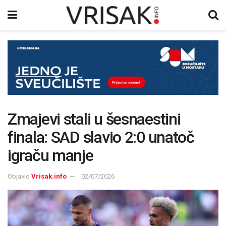
Zmajevi stali u šesnaestini
finala: SAD slavio 2:0 unatoč
igraču manje
Objavio
Vrisak.info
02/07/2026