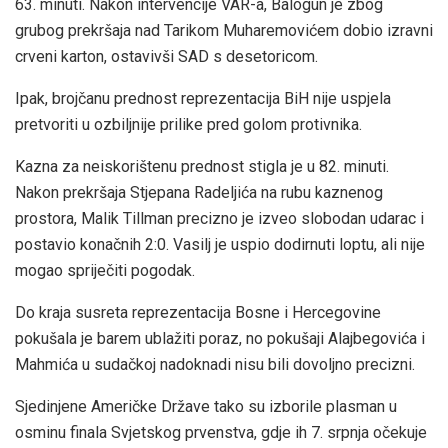
63. minuti. Nakon intervencije VAR-a, Balogun je zbog
grubog prekršaja nad Tarikom Muharemovićem dobio izravni
crveni karton, ostavivši SAD s desetoricom.
Ipak, brojčanu prednost reprezentacija BiH nije uspjela
pretvoriti u ozbiljnije prilike pred golom protivnika.
Kazna za neiskorištenu prednost stigla je u 82. minuti.
Nakon prekršaja Stjepana Radeljića na rubu kaznenog
prostora, Malik Tillman precizno je izveo slobodan udarac i
postavio konačnih 2:0. Vasilj je uspio dodirnuti loptu, ali nije
mogao spriječiti pogodak.
Do kraja susreta reprezentacija Bosne i Hercegovine
pokušala je barem ublažiti poraz, no pokušaji Alajbegovića i
Mahmića u sudačkoj nadoknadi nisu bili dovoljno precizni.
Sjedinjene Američke Države tako su izborile plasman u
osminu finala Svjetskog prvenstva, gdje ih 7. srpnja očekuje