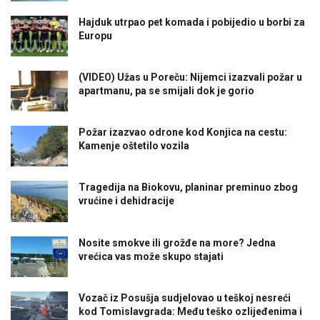
Hajduk utrpao pet komada i pobijedio u borbi za
Europu
(VIDEO) Užas u Poreču: Nijemci izazvali požar u
apartmanu, pa se smijali dok je gorio
Požar izazvao odrone kod Konjica na cestu:
Kamenje oštetilo vozila
Tragedija na Biokovu, planinar preminuo zbog
vrućine i dehidracije
Nosite smokve ili grožđe na more? Jedna
vrećica vas može skupo stajati
Vozač iz Posušja sudjelovao u teškoj nesreći
kod Tomislavgrada: Među teško ozlijeđenima i