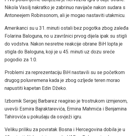
Nikola Vasilj nakratko je zabrinuo navijače nakon sudara s
Antoneejem Robinsonom, ali je mogao nastaviti utakmicu.
Amerikanci su u 31. minuti ostali bez pogotka zbog zaleđa
Folarina Baloguna, no u završnici prvog dijela ipak su stigli
do vodstva. Nakon nesretne reakcije obrane BiH lopta je
stigla do Baloguna, koji je u 45. minuti uz dozu sreće
pogodio za 1:0.
Problemi za reprezentaciju BiH nastavili su se početkom
drugog poluvremena kada je zbog ozljede teren morao
napustiti kapetan Edin Džeko.
Izbornik Sergej Barbarez reagirao je trostrukom izmjenom,
uvevši Esmira Bajraktarevića, Ermina Mahmića i Benjamina
Tahirovića u pokušaju da osvježi igru.
Veliku priliku za povratak Bosna i Hercegovina dobila je u