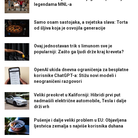
legendama MNL-a
Samo osam sastojaka, a svjetska slava: Torta
od šljiva koja je osvojila generacije
Ovaj jednostavan trik s limunom sve je
popularniji: Zašto ga ljudi drže kraj kreveta?
OpenAI ukida dnevna ograničenja za besplatne
korisnike ChatGPT-a: Stižu novi modeli i
neograničeni razgovori
Veliki preokret u Kaliforniji: Hibridi prvi put
nadmašili električne automobile, Tesla i dalje
drži vrh
Pušenje i dalje veliki problem u EU: Objavljena
ljestvica zemalja s najviše korisnika duhana