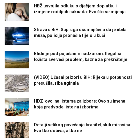
HBŽ usvojila odluku o dječjem doplatku i
izmjene rodiljnih naknada: Evo što se mijenja
Strava u BiH: Supruga osumnjičena da je ubila
muža, policija pronašla tijelo u kući
Blidinje pod pojačanim nadzorom: Ilegalna
ložišta sve veći problem, kazne za prekršitelje
(VIDEO) Užasni prizori u BiH: Rijeka u potpunosti
presušila, riba uginula
HDZ-ovci na listama za izbore: Ovo su imena
koja predvode liste na izborima
Detalji velikog povećanja braniteljskih mirovina:
Evo tko dobiva, a tko ne