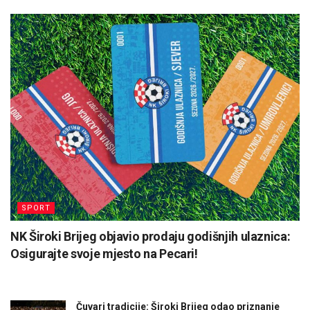
SPORT
NK Široki Brijeg objavio prodaju godišnjih ulaznica:
Osigurajte svoje mjesto na Pecari!
Čuvari tradicije: Široki Brijeg odao priznanje