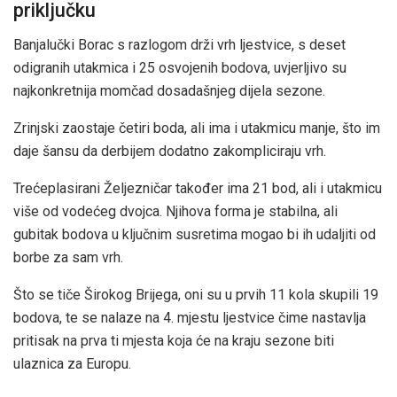
priključku
Banjalučki Borac s razlogom drži vrh ljestvice, s deset
odigranih utakmica i 25 osvojenih bodova, uvjerljivo su
najkonkretnija momčad dosadašnjeg dijela sezone.
Zrinjski zaostaje četiri boda, ali ima i utakmicu manje, što im
daje šansu da derbijem dodatno zakompliciraju vrh.
Trećeplasirani Željezničar također ima 21 bod, ali i utakmicu
više od vodećeg dvojca. Njihova forma je stabilna, ali
gubitak bodova u ključnim susretima mogao bi ih udaljiti od
borbe za sam vrh.
Što se tiče Širokog Brijega, oni su u prvih 11 kola skupili 19
bodova, te se nalaze na 4. mjestu ljestvice čime nastavlja
pritisak na prva ti mjesta koja će na kraju sezone biti
ulaznica za Europu.