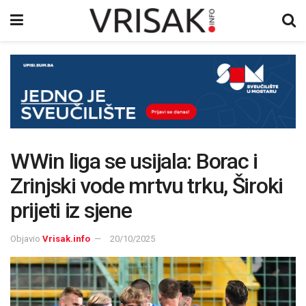
WWin liga se usijala: Borac i
Zrinjski vode mrtvu trku, Široki
prijeti iz sjene
Objavio
Vrisak.info
20/10/2025