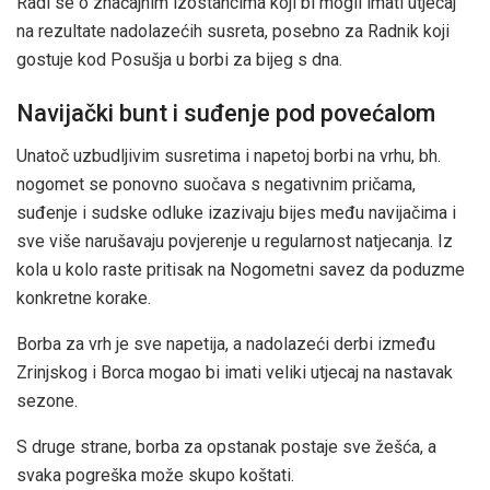
Radi se o značajnim izostancima koji bi mogli imati utjecaj
na rezultate nadolazećih susreta, posebno za Radnik koji
gostuje kod Posušja u borbi za bijeg s dna.
Navijački bunt i suđenje pod povećalom
Unatoč uzbudljivim susretima i napetoj borbi na vrhu, bh.
nogomet se ponovno suočava s negativnim pričama,
suđenje i sudske odluke izazivaju bijes među navijačima i
sve više narušavaju povjerenje u regularnost natjecanja. Iz
kola u kolo raste pritisak na Nogometni savez da poduzme
konkretne korake.
Borba za vrh je sve napetija, a nadolazeći derbi između
Zrinjskog i Borca mogao bi imati veliki utjecaj na nastavak
sezone.
S druge strane, borba za opstanak postaje sve žešća, a
svaka pogreška može skupo koštati.