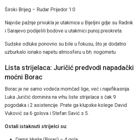
Široki Brijeg – Rudar Prijedor 1:0
Najviše pažnje privukla je utakmica u Bijeljini gdje su Radnik
i Sarajevo podijelili bodove u utakmici punoj preokreta.
Sudske odluke ponovno su bile u fokusu, što je dodatno
uzburkalo ionako napetu atmosferu u bh. nogometu.
Lista strijelaca: Juričić predvodi napadački
moćni Borac
Borac je ne samo vodeća momčad lige, već i najefikasnija.
Luka Juričić dominira na vrhu liste strijelaca s čak 9
pogodaka i 2 asistencije. Prate ga klupske kolege David
Vuković sa 6 golova i Stefan Savić s 5.
Ostali istaknuti strijelci su:
Damir Hrelja (Borac) – 4 gola