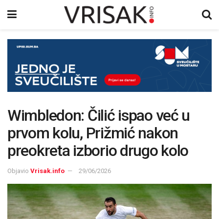
Wimbledon: Čilić ispao već u
prvom kolu, Prižmić nakon
preokreta izborio drugo kolo
Objavio
Vrisak.info
29/06/2026