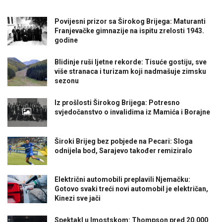
Povijesni prizor sa Širokog Brijega: Maturanti
Franjevačke gimnazije na ispitu zrelosti 1943.
godine
Blidinje ruši ljetne rekorde: Tisuće gostiju, sve
više stranaca i turizam koji nadmašuje zimsku
sezonu
Iz prošlosti Širokog Brijega: Potresno
svjedočanstvo o invalidima iz Mamića i Borajne
Široki Brijeg bez pobjede na Pecari: Sloga
odnijela bod, Sarajevo također remiziralo
Električni automobili preplavili Njemačku:
Gotovo svaki treći novi automobil je električan,
Kinezi sve jači
Spektakl u Imostskom: Thompson pred 20.000