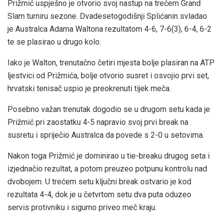
Prižmić uspješno je otvorio svoj nastup na trećem Grand
Slam turniru sezone. Dvadesetogodišnji Splićanin svladao
je Australca Adama Waltona rezultatom 4-6, 7-6(3), 6-4, 6-2
te se plasirao u drugo kolo.
Iako je Walton, trenutačno četiri mjesta bolje plasiran na ATP
ljestvici od Prižmića, bolje otvorio susret i osvojio prvi set,
hrvatski tenisač uspio je preokrenuti tijek meča.
Posebno važan trenutak dogodio se u drugom setu kada je
Prižmić pri zaostatku 4-5 napravio svoj prvi break na
susretu i spriječio Australca da povede s 2-0 u setovima.
Nakon toga Prižmić je dominirao u tie-breaku drugog seta i
izjednačio rezultat, a potom preuzeo potpunu kontrolu nad
dvobojem. U trećem setu ključni break ostvario je kod
rezultata 4-4, dok je u četvrtom setu dva puta oduzeo
servis protivniku i sigurno priveo meč kraju.