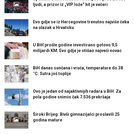
ljudi, a prizor iz „VIP lože“ hit je večeri
Evo gdje se iz Hercegovine trenutno najviše čeka
na ulazak u Hrvatsku
U BiH prošle godine investirano gotovo 9,5
milijardi KM: Evo gdje je otišao najveći novac
BiH danas sunčana i vruća, temperature do 38
°C: Sutra još toplije
Ovo je jedan od najaktivnijih radara u BiH: Za
pola godine snimio čak 7.536 prekršaja
Široki Brijeg: Bivši gimnazijalci proslavili 25
godina mature