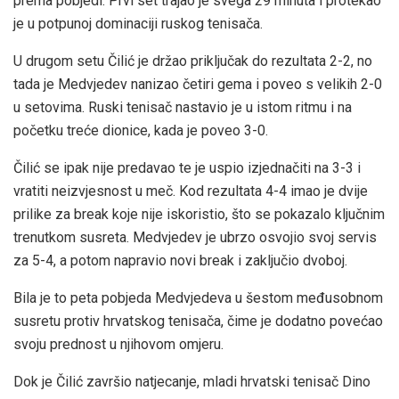
prema pobjedi. Prvi set trajao je svega 29 minuta i protekao
je u potpunoj dominaciji ruskog tenisača.
U drugom setu Čilić je držao priključak do rezultata 2-2, no
tada je Medvjedev nanizao četiri gema i poveo s velikih 2-0
u setovima. Ruski tenisač nastavio je u istom ritmu i na
početku treće dionice, kada je poveo 3-0.
Čilić se ipak nije predavao te je uspio izjednačiti na 3-3 i
vratiti neizvjesnost u meč. Kod rezultata 4-4 imao je dvije
prilike za break koje nije iskoristio, što se pokazalo ključnim
trenutkom susreta. Medvjedev je ubrzo osvojio svoj servis
za 5-4, a potom napravio novi break i zaključio dvoboj.
Bila je to peta pobjeda Medvjedeva u šestom međusobnom
susretu protiv hrvatskog tenisača, čime je dodatno povećao
svoju prednost u njihovom omjeru.
Dok je Čilić završio natjecanje, mladi hrvatski tenisač Dino