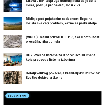
Strava u BiH: Supruga osumnjičena da je ubila
muža, policija pronašla tijelo u kući
Blidinje pod pojačanim nadzorom: Ilegalna
ložišta sve veći problem, kazne za prekršitelje
(VIDEO) Užasni prizori u BiH: Rijeka u potpunosti
presušila, riba uginula
HDZ-ovci na listama za izbore: Ovo su imena
koja predvode liste na izborima
Detalji velikog povećanja braniteljskih mirovina:
Evo tko dobiva, a tko ne