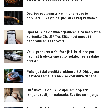
Ovaj jednostavan trik s limunom sve je
popularniji: Zašto ga ljudi drže kraj kreveta?
OpenAI ukida dnevna ograničenja za besplatne
korisnike ChatGPT-a: Stižu novi modeli i
neograničeni razgovori
Veliki preokret u Kaliforniji: Hibridi prvi put
nadmašili električne automobile, Tesla i dalje
drži vrh
Pušenje i dalje veliki problem u EU: Objavljena
ljestvica zemalja s najviše korisnika duhana
HBŽ usvojila odluku o dječjem doplatku i
izmjene rodiljnih naknada: Evo što se mijenja