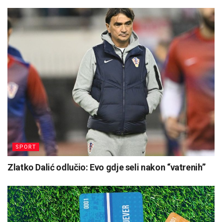
SPORT
Zlatko Dalić odlučio: Evo gdje seli nakon “vatrenih”