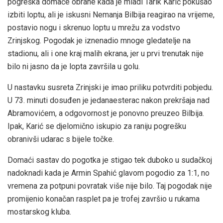
pogreška domaće obrane kada je mladi Tarik Karić pokušao
izbiti loptu, ali je iskusni Nemanja Bilbija reagirao na vrijeme,
postavio nogu i skrenuo loptu u mrežu za vodstvo
Zrinjskog. Pogodak je iznenadio mnoge gledatelje na
stadionu, ali i one kraj malih ekrana, jer u prvi trenutak nije
bilo ni jasno da je lopta završila u golu.
U nastavku susreta Zrinjski je imao priliku potvrditi pobjedu.
U 73. minuti dosuđen je jedanaesterac nakon prekršaja nad
Abramovićem, a odgovornost je ponovno preuzeo Bilbija.
Ipak, Karić se djelomično iskupio za raniju pogrešku
obranivši udarac s bijele točke.
Domaći sastav do pogotka je stigao tek duboko u sudačkoj
nadoknadi kada je Armin Spahić glavom pogodio za 1:1, no
vremena za potpuni povratak više nije bilo. Taj pogodak nije
promijenio konačan rasplet pa je trofej završio u rukama
mostarskog kluba.