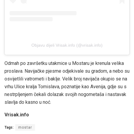
Objavu dijeli Vrisak.info (@vrisak.info)
Odmah po završetku utakmice u Mostaru je krenula velika
proslava. Navijačke pjesme odjekivale su gradom, a nebo su
osvijetlili vatrometi i baklje. Velik broj navijača okupio se na
vrhu Ulice kralja Tomislava, poznatije kao Avenija, gdje su s
nestrpljenjem čekali dolazak svojih nogometaša i nastavak
slavlja do kasno u noć.
Vrisak.info
Tags:
mostar