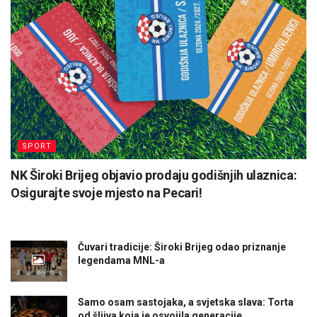
SPORT
NK Široki Brijeg objavio prodaju godišnjih ulaznica:
Osigurajte svoje mjesto na Pecari!
Čuvari tradicije: Široki Brijeg odao priznanje
legendama MNL-a
Samo osam sastojaka, a svjetska slava: Torta
od šljiva koja je osvojila generacije