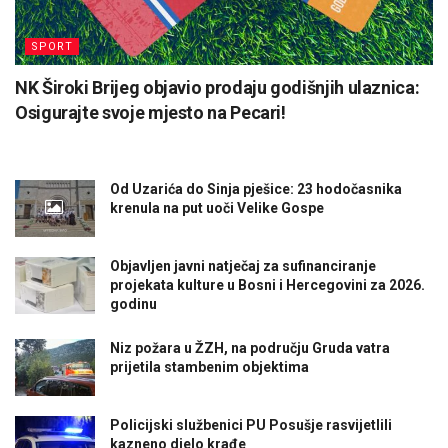
SPORT
NK Široki Brijeg objavio prodaju godišnjih ulaznica:
Osigurajte svoje mjesto na Pecari!
Od Uzarića do Sinja pješice: 23 hodočasnika
krenula na put uoči Velike Gospe
Objavljen javni natječaj za sufinanciranje
projekata kulture u Bosni i Hercegovini za 2026.
godinu
Niz požara u ŽZH, na području Gruda vatra
prijetila stambenim objektima
Policijski službenici PU Posušje rasvijetlili
kazneno djelo krađe