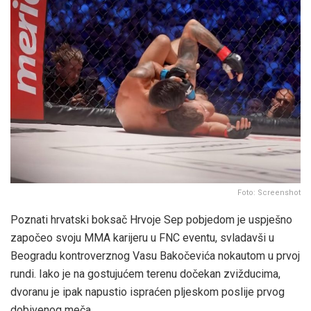
Foto: Screenshot
Poznati hrvatski boksač Hrvoje Sep pobjedom je uspješno
započeo svoju MMA karijeru u FNC eventu, svladavši u
Beogradu kontroverznog Vasu Bakočevića nokautom u prvoj
rundi. Iako je na gostujućem terenu dočekan zvižducima,
dvoranu je ipak napustio ispraćen pljeskom poslije prvog
dobivenog meča.