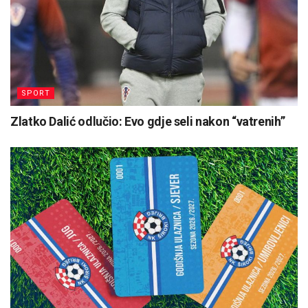
SPORT
Zlatko Dalić odlučio: Evo gdje seli nakon “vatrenih”