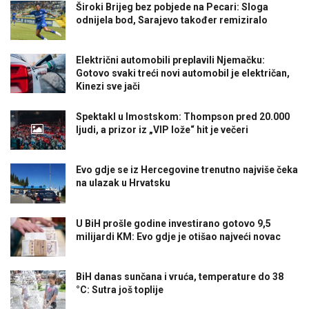
Široki Brijeg bez pobjede na Pecari: Sloga
odnijela bod, Sarajevo također remiziralo
Električni automobili preplavili Njemačku:
Gotovo svaki treći novi automobil je električan,
Kinezi sve jači
Spektakl u Imostskom: Thompson pred 20.000
ljudi, a prizor iz „VIP lože“ hit je večeri
Evo gdje se iz Hercegovine trenutno najviše čeka
na ulazak u Hrvatsku
U BiH prošle godine investirano gotovo 9,5
milijardi KM: Evo gdje je otišao najveći novac
BiH danas sunčana i vruća, temperature do 38
°C: Sutra još toplije